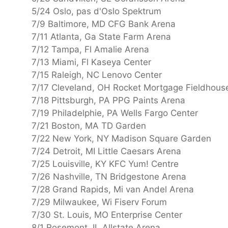
5/24 Oslo, pas d'Oslo Spektrum
7/9 Baltimore, MD CFG Bank Arena
7/11 Atlanta, Ga State Farm Arena
7/12 Tampa, Fl Amalie Arena
7/13 Miami, Fl Kaseya Center
7/15 Raleigh, NC Lenovo Center
7/17 Cleveland, OH Rocket Mortgage Fieldhous
7/18 Pittsburgh, PA PPG Paints Arena
7/19 Philadelphie, PA Wells Fargo Center
7/21 Boston, MA TD Garden
7/22 New York, NY Madison Square Garden
7/24 Detroit, MI Little Caesars Arena
7/25 Louisville, KY KFC Yum! Centre
7/26 Nashville, TN Bridgestone Arena
7/28 Grand Rapids, Mi van Andel Arena
7/29 Milwaukee, Wi Fiserv Forum
7/30 St. Louis, MO Enterprise Center
8/1 Rosemont, IL Allstate Arena