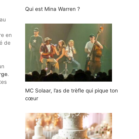
Qui est Mina Warren ?
eau
re en
té de
un
rge
.
tes
MC Solaar, l’as de trèfle qui pique ton
cœur