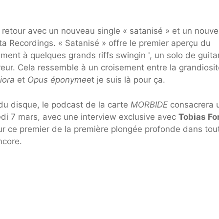
 retour avec un nouveau single « satanisé » et un nouv
ta Recordings. « Satanisé » offre le premier aperçu du
ment à quelques grands riffs swingin ', un solo de guita
reur. Cela ressemble à un croisement entre la grandiosi
iora
et
Opus éponyme
et je suis là pour ça.
du disque, le podcast de la carte
MORBIDE
consacrera 
i 7 mars, avec une interview exclusive avec
Tobias Fo
r ce premier de la première plongée profonde dans tou
ncore.