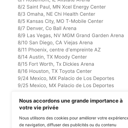
8/2 Saint Paul, MN Xcel Energy Center
8/3 Omaha, NE Chi Health Center
8/5 Kansas City, MO T-Mobile Center
8/7 Denver, Co Ball Arena
8/9 Las Vegas, NV MGM Grand Garden Arena
8/10 San Diego, CA Viejas Arena
8/11 Phoenix, centre d'empreinte AZ
8/14 Austin, TX Moody Center
8/15 Fort Worth, Tx Dickies Arena
8/16 Houston, TX Toyota Center
9/24 Mexico, MX Palacio de Los Deportes
9/25 Mexico, MX Palacio de Los Deportes
Nous accordons une grande importance à
Ghost annonce le nouvel album Skeletá, dévoile le sing
Audius offre 3 millions de dollars de récompenses cry
votre vie privée
Nous utilisons des cookies pour améliorer votre expérienc
de navigation, diffuser des publicités ou du contenu