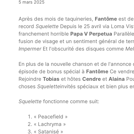
5 mars 2025
Après des mois de taquineries,
Fantôme
est de
record
Squelette
Depuis le 25 avril via Loma Vis
franchement horrible
Papa V Perpetua
Parallèle
fusion de visage et un sentiment général de ter
Impermer
Et l'obscurité des disques comme
Mel
En plus de la nouvelle chanson et de l'annonce 
épisode de bonus spécial à
Fantôme
Ce vendred
Rejoindre
Tobias
et hôtes
Cendre
et
Alaina
Pou
choses
Squelette
invités spéciaux et bien plus e
Squelette
fonctionne comme suit:
« Peacefield »
« Lachryma »
« Satanisé »