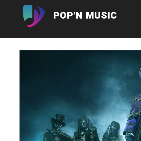
Aller
au
POP'N MUSIC
contenu