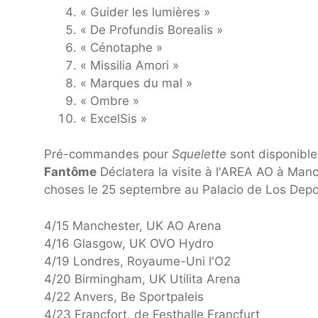
« Guider les lumières »
« De Profundis Borealis »
« Cénotaphe »
« Missilia Amori »
« Marques du mal »
« Ombre »
« ExcelSis »
Pré-commandes pour
Squelette
sont disponibles
Fantôme
Déclatera la visite à l'AREA AO à Man
choses le 25 septembre au Palacio de Los Deport
4/15 Manchester, UK AO Arena
4/16 Glasgow, UK OVO Hydro
4/19 Londres, Royaume-Uni l'O2
4/20 Birmingham, UK Utilita Arena
4/22 Anvers, Be Sportpaleis
4/23 Francfort, de Festhalle Francfurt