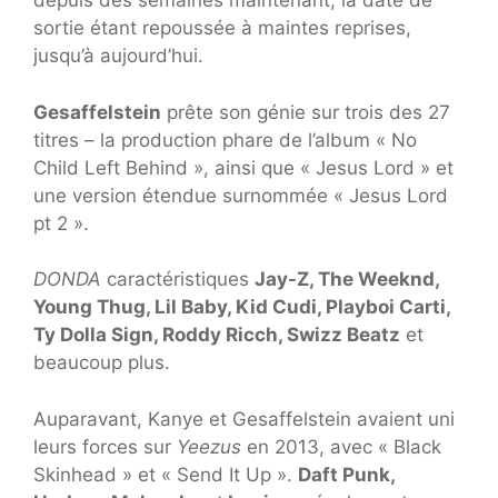
depuis des semaines maintenant, la date de
sortie étant repoussée à maintes reprises,
jusqu’à aujourd’hui.
Gesaffelstein
prête son génie sur trois des 27
titres – la production phare de l’album « No
Child Left Behind », ainsi que « Jesus Lord » et
une version étendue surnommée « Jesus Lord
pt 2 ».
DONDA
caractéristiques
Jay-Z, The Weeknd,
Young Thug, Lil Baby, Kid Cudi, Playboi Carti,
Ty Dolla Sign, Roddy Ricch, Swizz Beatz
et
beaucoup plus.
Auparavant, Kanye et Gesaffelstein avaient uni
leurs forces sur
Yeezus
en 2013, avec « Black
Skinhead » et « Send It Up ».
Daft Punk,