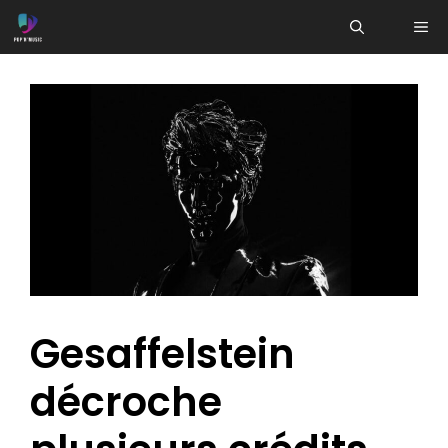
Aller
ME
au
contenu
Gesaffelstein
décroche