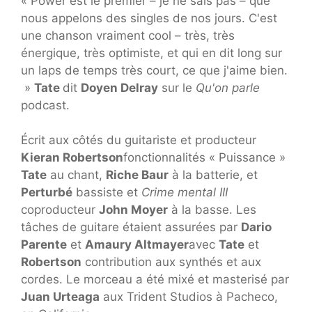
« Power est le premier – je ne sais pas – que
nous appelons des singles de nos jours. C'est
une chanson vraiment cool – très, très
énergique, très optimiste, et qui en dit long sur
un laps de temps très court, ce que j'aime bien.
»
Tate
dit
Doyen Delray
sur le
Qu'on parle
podcast.
Écrit aux côtés du guitariste et producteur
Kieran Robertson
fonctionnalités « Puissance »
Tate
au chant,
Riche Baur
à la batterie, et
Perturbé
bassiste et
Crime mental III
coproducteur
John Moyer
à la basse. Les
tâches de guitare étaient assurées par
Dario
Parente
et
Amaury Altmayer
avec
Tate
et
Robertson
contribution aux synthés et aux
cordes. Le morceau a été mixé et masterisé par
Juan Urteaga
aux Trident Studios à Pacheco,