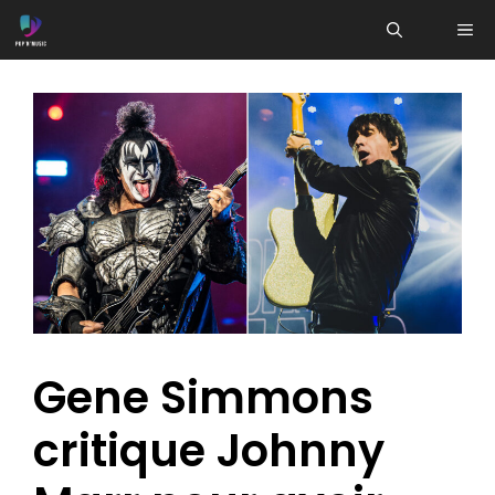
Aller
ME
au
contenu
Gene Simmons
critique Johnny