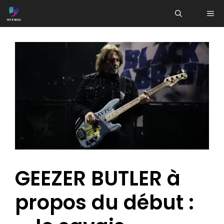
Aller
ME
au
contenu
GEEZER BUTLER à
propos du début :