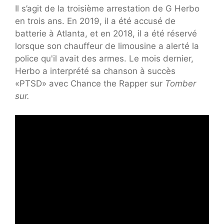
Il s’agit de la troisième arrestation de G Herbo
en trois ans. En 2019, il a été accusé de
batterie à Atlanta, et en 2018, il a été réservé
lorsque son chauffeur de limousine a alerté la
police qu'il avait des armes. Le mois dernier,
Herbo a interprété sa chanson à succès
«PTSD» avec Chance the Rapper sur
Tomber
sur.