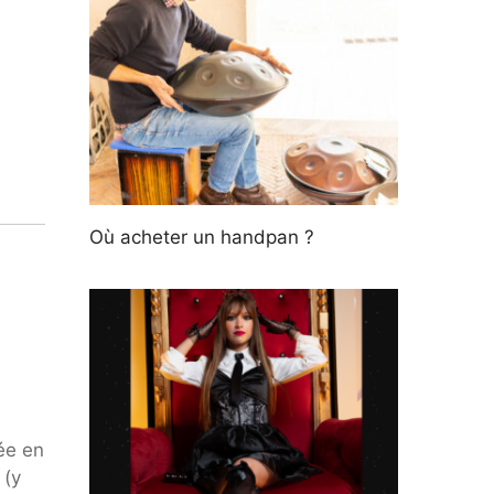
Où acheter un handpan ?
ée en
 (y