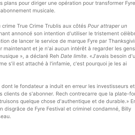
 plans pour diriger une opération pour transformer Fyr
d'abonnement musicale.
 crime True Crime Trublis aux côtés
Pour attraper un
ant annoncé son intention d'utiliser le tristement célèb
ention de lancer le service de marque Fyre par Thanksgivi
maintenant et je n'ai aucun intérêt à regarder les gens
a musique », a déclaré Reh
Date limite
. «J'avais besoin d'
s'il est attaché à l'infamie, c'est pourquoi je les ai
l dont le fondateur a induit en erreur les investisseurs et
 clients de s'abonner. Rech contrecarre que la plate-f
struisons quelque chose d'authentique et de durable.» E
en disgrâce de Fyre Festival et criminel condamné, Billy
seau.