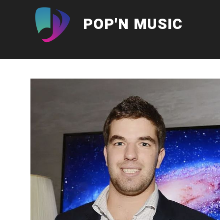
Aller
au
POP'N MUSIC
contenu