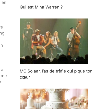
e en
Qui est Mina Warren ?
re
ng.
un
 a
MC Solaar, l’as de trèfle qui pique ton
orme
cœur
n