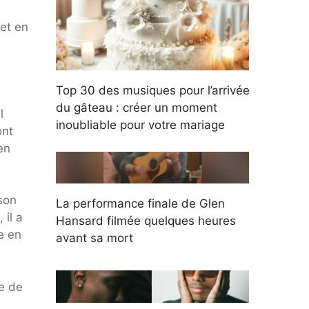
et en
Top 30 des musiques pour l’arrivée
du gâteau : créer un moment
l
inoubliable pour votre mariage
ont
en
son
La performance finale de Glen
 il a
Hansard filmée quelques heures
e en
avant sa mort
te de