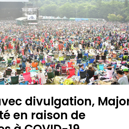
 avec divulgation, Majo
rté en raison de
es à COVID-19