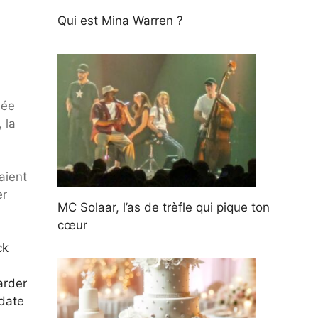
Qui est Mina Warren ?
mée
 la
aient
er
MC Solaar, l’as de trèfle qui pique ton
cœur
ck
arder
 date