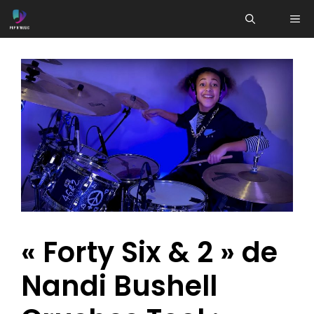
Aller
ME
au
contenu
« Forty Six & 2 » de
Nandi Bushell