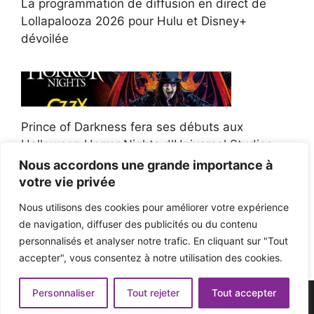
La programmation de diffusion en direct de
Lollapalooza 2026 pour Hulu et Disney+
dévoilée
Prince of Darkness fera ses débuts aux
Halloween Horror Nights d'Universal Studios
Nous accordons une grande importance à
votre vie privée
Nous utilisons des cookies pour améliorer votre expérience
de navigation, diffuser des publicités ou du contenu
Afroman poursuit un policier de l'Ohio après la
personnalisés et analyser notre trafic. En cliquant sur "Tout
victoire du jury en diffamation
accepter", vous consentez à notre utilisation des cookies.
Personnaliser
Tout rejeter
Tout accepter
© 2026 - Pop'n Music -
Mentions légales