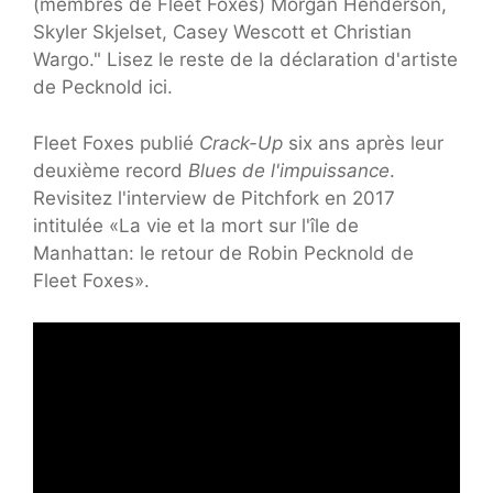
(membres de Fleet Foxes) Morgan Henderson,
Skyler Skjelset, Casey Wescott et Christian
Wargo." Lisez le reste de la déclaration d'artiste
de Pecknold ici.
Fleet Foxes publié
Crack-Up
six ans après leur
deuxième record
Blues de l'impuissance
.
Revisitez l'interview de Pitchfork en 2017
intitulée «La vie et la mort sur l'île de
Manhattan: le retour de Robin Pecknold de
Fleet Foxes».