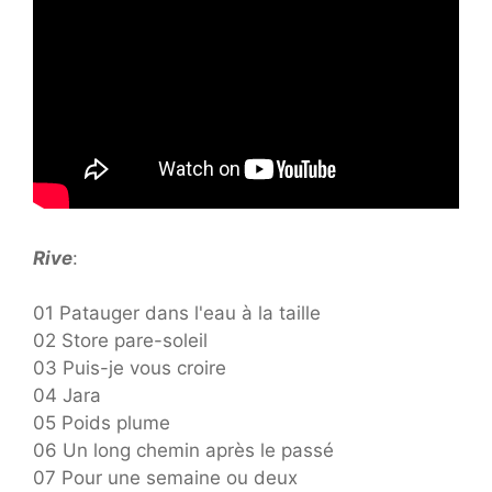
Rive
:
01 Patauger dans l'eau à la taille
02 Store pare-soleil
03 Puis-je vous croire
04 Jara
05 Poids plume
06 Un long chemin après le passé
07 Pour une semaine ou deux