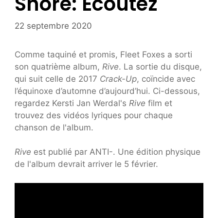
Shore: Écoutez
22 septembre 2020
Comme taquiné et promis, Fleet Foxes a sorti
son quatrième album,
Rive
. La sortie du disque,
qui suit celle de 2017
Crack-Up
, coïncide avec
l’équinoxe d’automne d’aujourd’hui. Ci-dessous,
regardez Kersti Jan Werdal's
Rive
film et
trouvez des vidéos lyriques pour chaque
chanson de l'album.
Rive
est publié par ANTI-. Une édition physique
de l'album devrait arriver le 5 février.