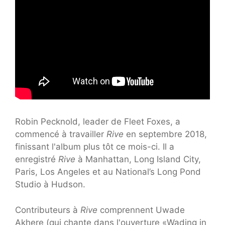
Robin Pecknold, leader de Fleet Foxes, a
commencé à travailler
Rive
en septembre 2018,
finissant l'album plus tôt ce mois-ci. Il a
enregistré
Rive
à Manhattan, Long Island City,
Paris, Los Angeles et au National’s Long Pond
Studio à Hudson.
Contributeurs à
Rive
comprennent Uwade
Akhere (qui chante dans l'ouverture «Wading in