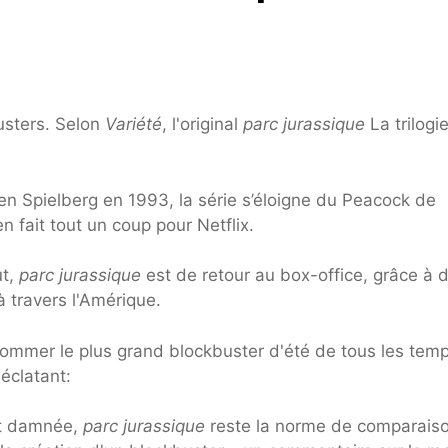
usters. Selon
Variété
, l'original
parc jurassique
La trilogi
ven Spielberg en 1993, la série s’éloigne du Peacock de
en fait tout un coup pour Netflix.
ut,
parc jurassique
est de retour au box-office, grâce à 
à travers l'Amérique.
nommer le plus grand blockbuster d'été de tous les temp
éclatant:
oit damnée,
parc jurassique
reste la norme de comparaiso