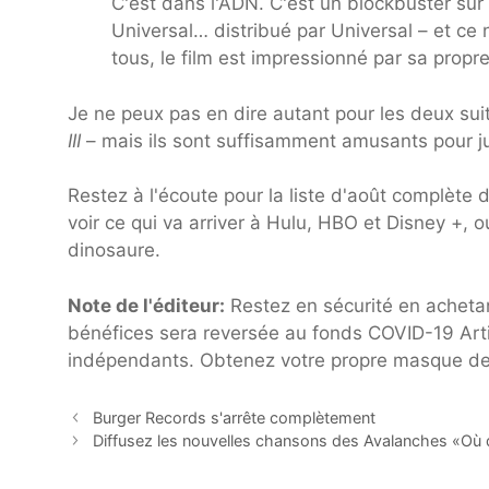
C'est dans l'ADN. C'est un blockbuster sur
Universal… distribué par Universal – et ce 
tous, le film est impressionné par sa propr
Je ne peux pas en dire autant pour les deux su
III
– mais ils sont suffisamment amusants pour jus
Restez à l'écoute pour la liste d'août complète 
voir ce qui va arriver à Hulu, HBO et Disney +, 
dinosaure.
Note de l'éditeur:
Restez en sécurité en acheta
bénéfices sera reversée au fonds COVID-19 Artis
indépendants. Obtenez votre propre masque de
Burger Records s'arrête complètement
Diffusez les nouvelles chansons des Avalanches «Où qu