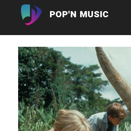
Aller
au
POP'N MUSIC
contenu