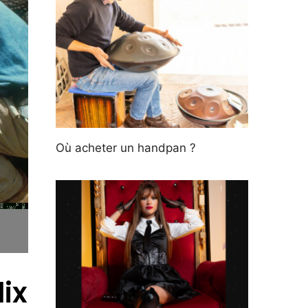
Où acheter un handpan ?
lix