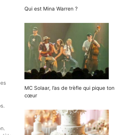
Qui est Mina Warren ?
e
des
MC Solaar, l’as de trèfle qui pique ton
cœur
s.
n.