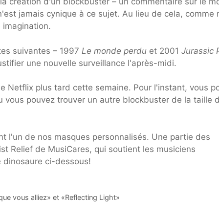
 la création d'un blockbuster – un commentaire sur le m
n'est jamais cynique à ce sujet. Au lieu de cela, comme
e imagination.
ites suivantes – 1997
Le monde perdu
et 2001
Jurassic 
tifier une nouvelle surveillance l'après-midi.
de Netflix plus tard cette semaine. Pour l'instant, vous 
ou vous pouvez trouver un autre blockbuster de la taille 
nt l'un de nos masques personnalisés. Une partie des
t Relief de MusiCares, qui soutient les musiciens
 dinosaure ci-dessous!
e vous alliez» et «Reflecting Light»