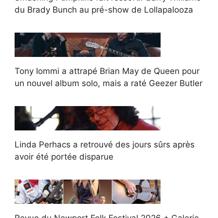
du Brady Bunch au pré-show de Lollapalooza
Tony Iommi a attrapé Brian May de Queen pour
un nouvel album solo, mais a raté Geezer Butler
Linda Perhacs a retrouvé des jours sûrs après
avoir été portée disparue
Revue du Newport Folk Festival 2026 + Galerie