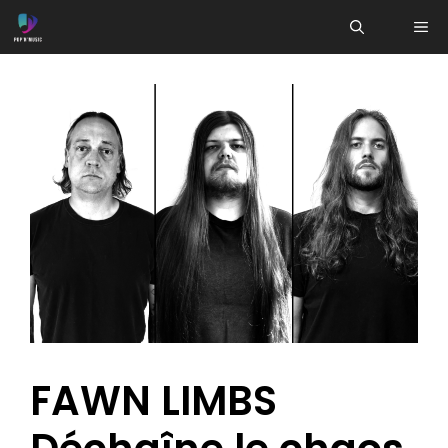
Aller
ME
au
contenu
FAWN LIMBS