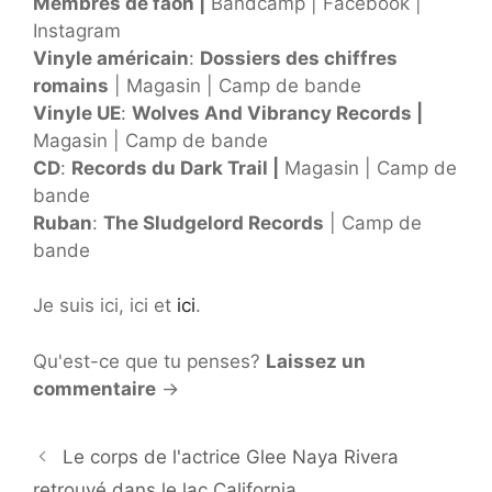
Membres de faon |
Bandcamp | Facebook |
Instagram
Vinyle américain
:
Dossiers des chiffres
romains
| Magasin | Camp de bande
Vinyle UE
:
Wolves And Vibrancy Records |
Magasin | Camp de bande
CD
:
Records du Dark Trail |
Magasin | Camp de
bande
Ruban
:
The Sludgelord Records
| Camp de
bande
Je suis ici, ici et
ici
.
Qu'est-ce que tu penses?
Laissez un
commentaire
→
Le corps de l'actrice Glee Naya Rivera
retrouvé dans le lac California