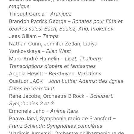
magique
Thibaut Garcia –
Aranjuez
Brandon Patrick George –
Sonates pour flûte et
œuvres solos: Bach, Boulez, Aho, Prokofiev
Jess Gillam –
Temps
Nathan Gunn, Jennifer Zetlan, Lidiya
Yankovskaya –
Ellen West
Marc-André Hamelin –
Liszt, Thalberg:
Transcriptions d'opéra et fantasmes
Angela Hewitt –
Beethoven: Variations
Quatuor JACK –
John Luther Adams: des lignes
faites en marchant
René Jacobs, Orchestre B'Rock –
Schubert:
Symphonies 2 et 3
Ermonela Jaho –
Anima Rara
Paavo Järvi, Symphonie radio de Francfort –
Franz Schimdt: Symphonies complètes
Vladimir Jurowski, Orchestre philharmonique de