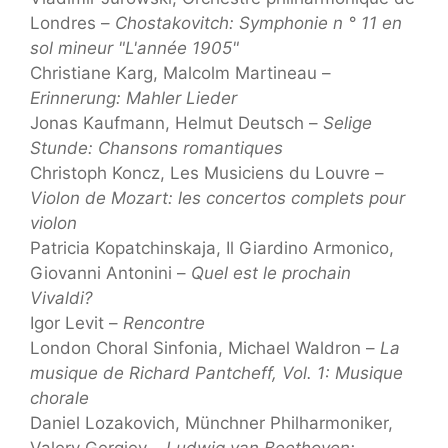
Londres –
Chostakovitch: Symphonie n ° 11 en
sol mineur "L'année 1905"
Christiane Karg, Malcolm Martineau –
Erinnerung: Mahler Lieder
Jonas Kaufmann, Helmut Deutsch –
Selige
Stunde: Chansons romantiques
Christoph Koncz, Les Musiciens du Louvre –
Violon de Mozart: les concertos complets pour
violon
Patricia Kopatchinskaja, Il Giardino Armonico,
Giovanni Antonini –
Quel est le prochain
Vivaldi?
Igor Levit –
Rencontre
London Choral Sinfonia, Michael Waldron –
La
musique de Richard Pantcheff, Vol. 1: Musique
chorale
Daniel Lozakovich, Münchner Philharmoniker,
Valery Gergiev –
Ludwig van Beethoven: