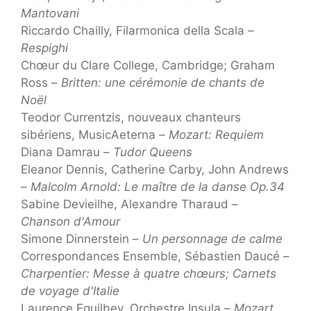
Mantovani
Riccardo Chailly, Filarmonica della Scala –
Respighi
Chœur du Clare College, Cambridge; Graham
Ross –
Britten: une cérémonie de chants de
Noël
Teodor Currentzis, nouveaux chanteurs
sibériens, MusicAeterna –
Mozart: Requiem
Diana Damrau –
Tudor Queens
Eleanor Dennis, Catherine Carby, John Andrews
–
Malcolm Arnold: Le maître de la danse Op.34
Sabine Devieilhe, Alexandre Tharaud –
Chanson d'Amour
Simone Dinnerstein –
Un personnage de calme
Correspondances Ensemble, Sébastien Daucé –
Charpentier: Messe à quatre chœurs; Carnets
de voyage d'Italie
Laurence Equilbey, Orchestre Insula –
Mozart