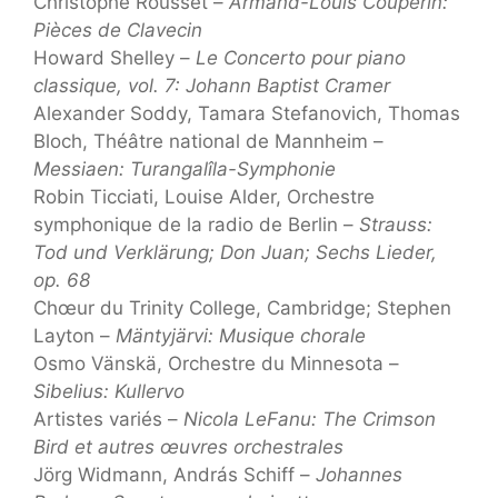
Christophe Rousset –
Armand-Louis Couperin:
Pièces de Clavecin
Howard Shelley –
Le Concerto pour piano
classique, vol. 7: Johann Baptist Cramer
Alexander Soddy, Tamara Stefanovich, Thomas
Bloch, Théâtre national de Mannheim –
Messiaen: Turangalîla-Symphonie
Robin Ticciati, Louise Alder, Orchestre
symphonique de la radio de Berlin –
Strauss:
Tod und Verklärung; Don Juan; Sechs Lieder,
op. 68
Chœur du Trinity College, Cambridge; Stephen
Layton –
Mäntyjärvi: Musique chorale
Osmo Vänskä, Orchestre du Minnesota –
Sibelius: Kullervo
Artistes variés –
Nicola LeFanu: The Crimson
Bird et autres œuvres orchestrales
Jörg Widmann, András Schiff –
Johannes