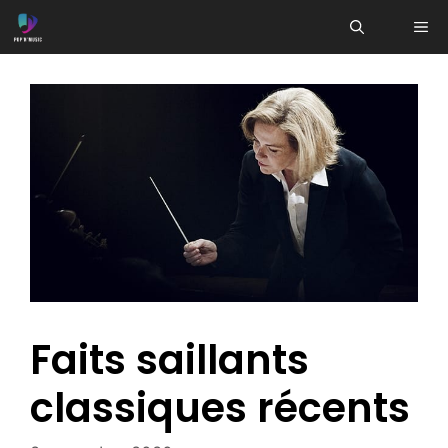
Aller
ME
au
contenu
Faits saillants
classiques récents