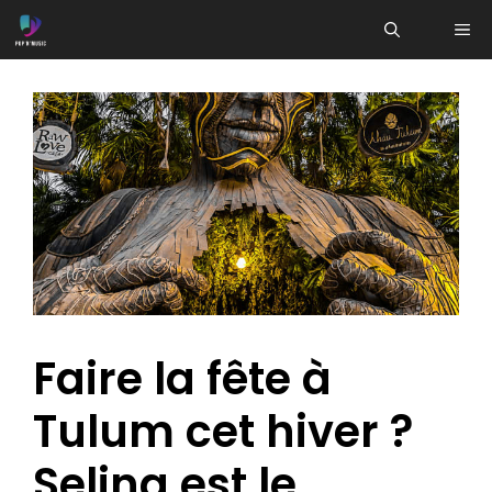
Aller
ME
au
contenu
Faire la fête à
Tulum cet hiver ?
Selina est le