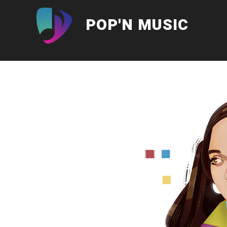
Aller
au
POP'N MUSIC
contenu