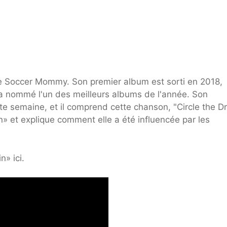
de Soccer Mommy. Son premier album est sorti en 2018,
a nommé l'un des meilleurs albums de l'année. Son
tte semaine, et il comprend cette chanson, "Circle the Dr
n» et explique comment elle a été influencée par les
n» ici.