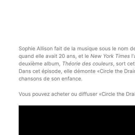
Sophie Allison fait de la musique sous le nom 
quand elle avait 20 ans, et le
New York Times
l'
deuxième album,
Théorie des couleurs
, sort ce
Dans cet épisode, elle démonte «Circle the Drai
chansons de son enfance.
Vous pouvez acheter ou diffuser «Circle the Drai