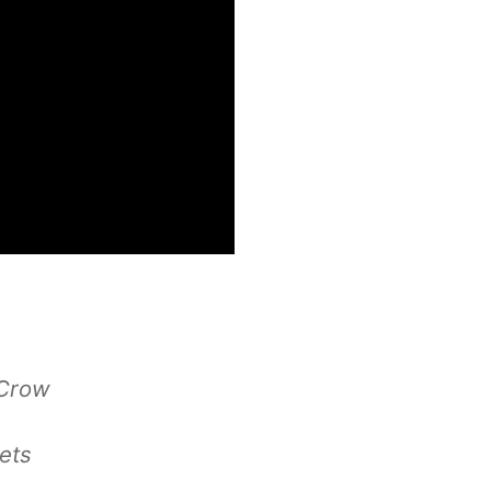
 Crow
ets