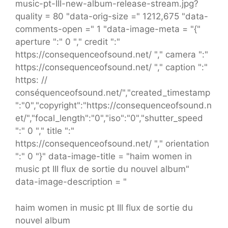
music-pt-III-new-album-release-stream.jpg?
quality = 80 "data-orig-size =" 1212,675 "data-
comments-open =" 1 "data-image-meta = "{"
aperture ":" 0 "," credit ":"
https://consequenceofsound.net/ "," camera ":"
https://consequenceofsound.net/ "," caption ":"
https: //
conséquenceofsound.net/","created_timestamp
":"0","copyright":"https://consequenceofsound.n
et/","focal_length":"0","iso":"0","shutter_speed
":" 0 "," title ":"
https://consequenceofsound.net/ "," orientation
":" 0 "}" data-image-title = "haim women in
music pt III flux de sortie du nouvel album"
data-image-description = "
haim women in music pt III flux de sortie du
nouvel album