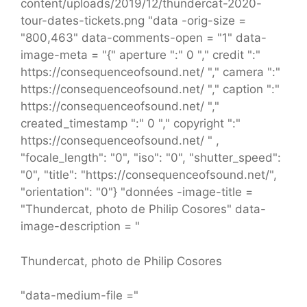
content/uploads/2019/12/thundercat-2020-
tour-dates-tickets.png "data -orig-size =
"800,463" data-comments-open = "1" data-
image-meta = "{" aperture ":" 0 "," credit ":"
https://consequenceofsound.net/ "," camera ":"
https://consequenceofsound.net/ "," caption ":"
https://consequenceofsound.net/ ","
created_timestamp ":" 0 "," copyright ":"
https://consequenceofsound.net/ " ,
"focale_length": "0", "iso": "0", "shutter_speed":
"0", "title": "https://consequenceofsound.net/",
"orientation": "0"} "données -image-title =
"Thundercat, photo de Philip Cosores" data-
image-description = "
Thundercat, photo de Philip Cosores
"data-medium-file ="