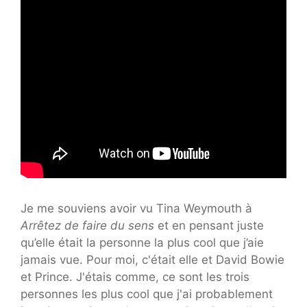
Je me souviens avoir vu Tina Weymouth à
Arrêtez de faire du sens
et en pensant juste
qu’elle était la personne la plus cool que j’aie
jamais vue. Pour moi, c'était elle et David Bowie
et Prince. J'étais comme, ce sont les trois
personnes les plus cool que j'ai probablement