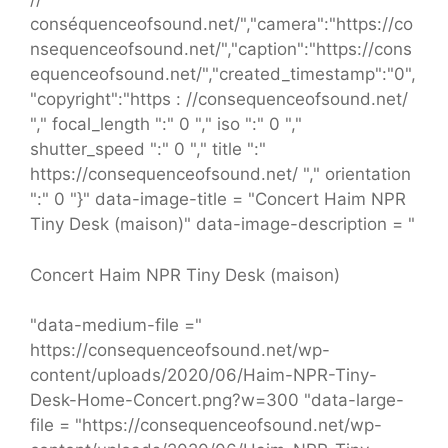
conséquenceofsound.net/","camera":"https://co
nsequenceofsound.net/","caption":"https://cons
equenceofsound.net/","created_timestamp":"0",
"copyright":"https : //consequenceofsound.net/
"," focal_length ":" 0 "," iso ":" 0 ","
shutter_speed ":" 0 "," title ":"
https://consequenceofsound.net/ "," orientation
":" 0 "}" data-image-title = "Concert Haim NPR
Tiny Desk (maison)" data-image-description = "
Concert Haim NPR Tiny Desk (maison)
"data-medium-file ="
https://consequenceofsound.net/wp-
content/uploads/2020/06/Haim-NPR-Tiny-
Desk-Home-Concert.png?w=300 "data-large-
file = "https://consequenceofsound.net/wp-