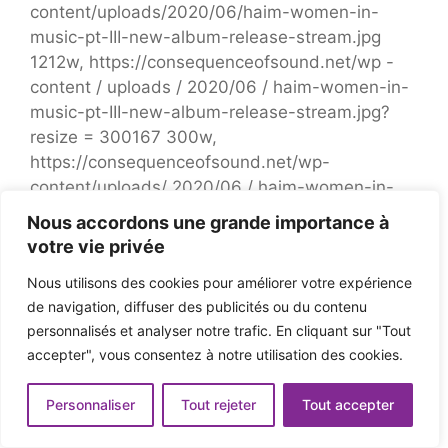
content/uploads/2020/06/haim-women-in-
music-pt-III-new-album-release-stream.jpg
1212w, https://consequenceofsound.net/wp -
content / uploads / 2020/06 / haim-women-in-
music-pt-III-new-album-release-stream.jpg?
resize = 300167 300w,
https://consequenceofsound.net/wp-
content/uploads/ 2020/06 / haim-women-in-
music-pt-III-new-album-release-stream.jpg?
Nous accordons une grande importance à
Resize = 768,428 768w,
votre vie privée
https://consequenceofsound.ne t / wp-content /
Nous utilisons des cookies pour améliorer votre expérience
uploads / 2020/06 / haim-women-in-music-pt-
de navigation, diffuser des publicités ou du contenu
III-new-album-release-stream.jpg? resize =
personnalisés et analyser notre trafic. En cliquant sur "Tout
1024,570 1024w,
accepter", vous consentez à notre utilisation des cookies.
https://consequenceofsound.net/wp -content /
uploads / 2020/06 / haim-women-in-music-pt-
Personnaliser
Tout rejeter
Tout accepter
III-new-album-release-stream.jpg? resize =
807,449 807w "data-lazy-tailles ="