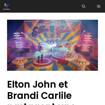
Aller
ME
au
contenu
Elton John et
Brandi Carlile