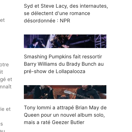
Syd et Steve Lacy, des internautes,
se délectent d'une romance
et
désordonnée : NPR
Smashing Pumpkins fait ressortir
Barry Williams du Brady Bunch au
otre
pré-show de Lollapalooza
it
ngé et
nnaît
Tony Iommi a attrapé Brian May de
ie et
Queen pour un nouvel album solo,
mais a raté Geezer Butler
es
 au