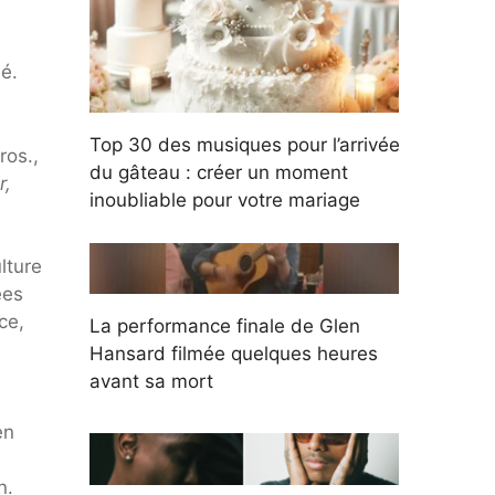
ié.
Top 30 des musiques pour l’arrivée
ros.,
du gâteau : créer un moment
r,
inoubliable pour votre mariage
lture
ées
ce,
La performance finale de Glen
Hansard filmée quelques heures
avant sa mort
en
n.