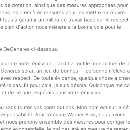
s de dotation, ainsi que des mesures appropriées pour
enons les premières mesures pour les mettre en œuvre.
ous à garantir un milieu de travail basé sur le respect 
e plan d'action nous mènera à la bonne voie pour le
de DeGeneres ci-dessous.
 jour de notre émission, j'ai dit à tout le monde lors de n
DeGeneres
serait un lieu de bonheur – personne n'élèvera
té avec respect. De toute évidence, quelque chose a cha
té le cas. Et pour cela, je suis désolé. Quiconque me co
is et de ce que j’espérais pour notre émission.
 eu sans toutes vos contributions. Mon nom est sur la sér
 responsabilité. Aux côtés de Warner Bros, nous avons
et nous prenons ensemble des mesures pour corriger l
on exponentielle, je n’ai pas été en mesure de rester