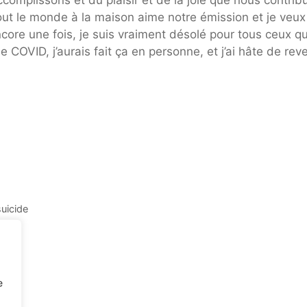
accomplissons et du plaisir et de la joie que nous contri
out le monde à la maison aime notre émission et je veux
Encore une fois, je suis vraiment désolé pour tous ceux qu
le COVID, j’aurais fait ça en personne, et j’ai hâte de reve
suicide
e