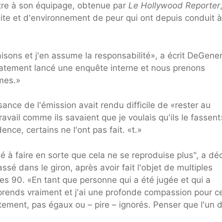
tre à son équipage, obtenue par
Le Hollywood Reporter
te et d'environnement de peur qui ont depuis conduit 
isons et j'en assume la responsabilité», a écrit DeGene
atement lancé une enquête interne et nous prenons
mes.»
ance de l'émission avait rendu difficile de «rester au
travail comme ils savaient que je voulais qu'ils le fassent
ence, certains ne l'ont pas fait. «t.»
 à faire en sorte que cela ne se reproduise plus", a dé
sé dans le giron, après avoir fait l'objet de multiples
s 90. «En tant que personne qui a été jugée et qui a
mprends vraiment et j'ai une profonde compassion pour c
stement, pas égaux ou – pire – ignorés. Penser que l'un 