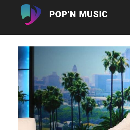
Aller
au
POP'N MUSIC
contenu