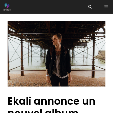
Aller
ME
au
contenu
Ekali annonce un