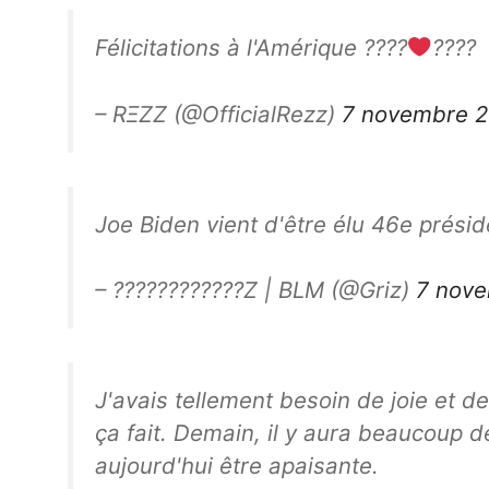
Félicitations à l'Amérique ????
????
– RΞZZ (@OfficialRezz)
7 novembre 
Joe Biden vient d'être élu 46e prési
– ????????????Z | BLM (@Griz)
7 nov
J'avais tellement besoin de joie et 
ça fait. Demain, il y aura beaucoup d
aujourd'hui être apaisante.