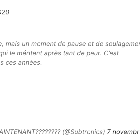
020
faire, mais un moment de pause et de soulageme
 qui le méritent après tant de peur. C’est
es ces années.
AINTENANT???????? (@Subtronics)
7 novembr