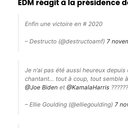
EDM réagit à la présidence d
Enfin une victoire en # 2020
– Destructo (@destructoamf)
7 nove
Je n’ai pas été aussi heureux depuis
chantant… tout à coup, tout semble à 
@Joe Biden
et
@KamalaHarris
??????
– Ellie Goulding (@elliegoulding)
7 no