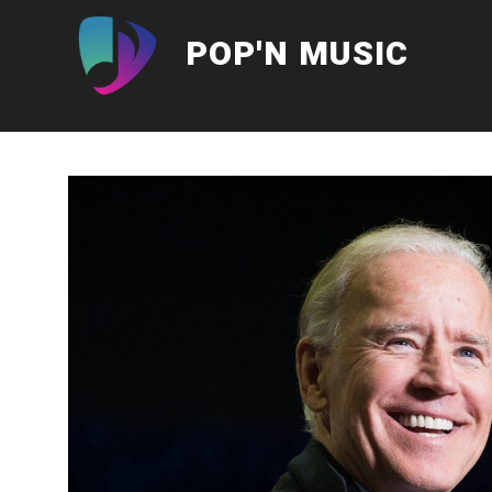
Aller
au
POP'N MUSIC
contenu