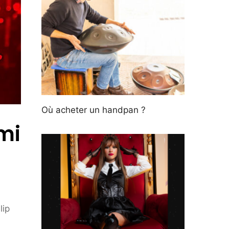
Où acheter un handpan ?
mi
lip