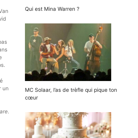
Qui est Mina Warren ?
 Van
vid
pas
ans
e
ps.
ré
r un
MC Solaar, l’as de trèfle qui pique ton
cœur
are
.