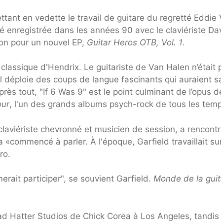
ttant en vedette le travail de guitare du regretté Eddie
té enregistrée dans les années 90 avec le claviériste Da
son pour un nouvel EP,
Guitar Heros OTB, Vol. 1
.
classique d'Hendrix. Le guitariste de Van Halen n’était 
il déploie des coups de langue fascinants qui auraient s
s tout, "If 6 Was 9" est le point culminant de l’opus d
our
, l'un des grands albums psych-rock de tous les tem
claviériste chevronné et musicien de session, a rencont
 «commencé à parler. À l'époque, Garfield travaillait su
ro.
merait participer", se souvient Garfield.
Monde de la guit
Mad Hatter Studios de Chick Corea à Los Angeles, tandis