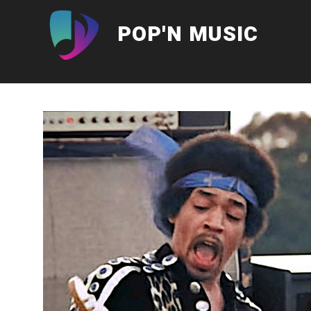
Aller
au
POP'N MUSIC
contenu