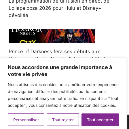
La programmation de diffusion en direct de
Lollapalooza 2026 pour Hulu et Disney+
dévoilée
Prince of Darkness fera ses débuts aux
Halloween Horror Nights d'Universal Studios
Nous accordons une grande importance à
votre vie privée
Nous utilisons des cookies pour améliorer votre expérience
de navigation, diffuser des publicités ou du contenu
Afroman poursuit un policier de l'Ohio après la
personnalisés et analyser notre trafic. En cliquant sur "Tout
victoire du jury en diffamation
accepter", vous consentez à notre utilisation des cookies.
Personnaliser
Tout rejeter
Tout accepter
© 2026 - Pop'n Music -
Mentions légales