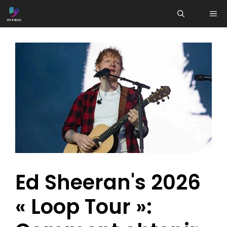
Aller
ME
au
contenu
Ed Sheeran's 2026
« Loop Tour »: