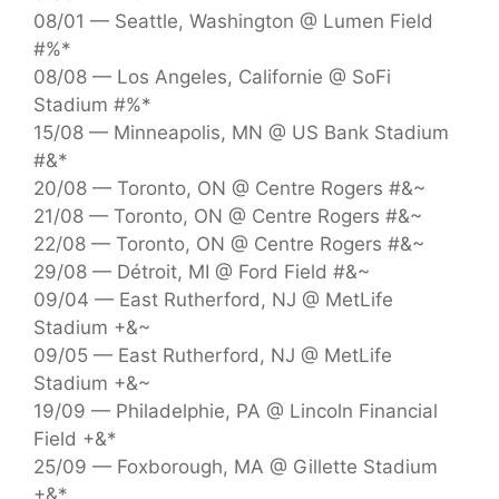
08/01 — Seattle, Washington @ Lumen Field
#%*
08/08 — Los Angeles, Californie @ SoFi
Stadium #%*
15/08 — Minneapolis, MN @ US Bank Stadium
#&*
20/08 — Toronto, ON @ Centre Rogers #&~
21/08 — Toronto, ON @ Centre Rogers #&~
22/08 — Toronto, ON @ Centre Rogers #&~
29/08 — Détroit, MI @ Ford Field #&~
09/04 — East Rutherford, NJ @ MetLife
Stadium +&~
09/05 — East Rutherford, NJ @ MetLife
Stadium +&~
19/09 — Philadelphie, PA @ Lincoln Financial
Field +&*
25/09 — Foxborough, MA @ Gillette Stadium
+&*