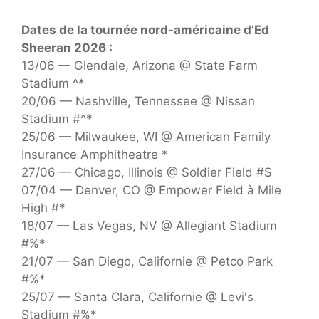
Dates de la tournée nord-américaine d’Ed
Sheeran 2026 :
13/06 — Glendale, Arizona @ State Farm
Stadium ^*
20/06 — Nashville, Tennessee @ Nissan
Stadium #^*
25/06 — Milwaukee, WI @ American Family
Insurance Amphitheatre *
27/06 — Chicago, Illinois @ Soldier Field #$
07/04 — Denver, CO @ Empower Field à Mile
High #*
18/07 — Las Vegas, NV @ Allegiant Stadium
#%*
21/07 — San Diego, Californie @ Petco Park
#%*
25/07 — Santa Clara, Californie @ Levi's
Stadium #%*