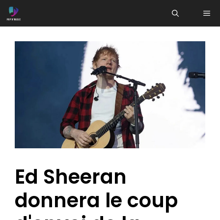
Aller
ME
au
contenu
Ed Sheeran
donnera le coup