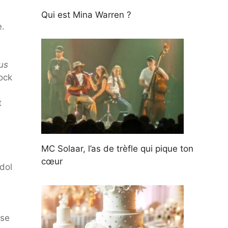
Qui est Mina Warren ?
e.
us
ock
t
MC Solaar, l’as de trèfle qui pique ton
cœur
dol
sse