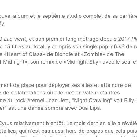
ouvel album et le septième studio complet de sa carrièr
fy.
19
Elle vient
, et son premier long métrage depuis 2017
Pl
15 titres au total, y compris son single pop infusé de r
e «Heart of Glass» de Blondie et «Zombie» de The
f Midnight», son remix de «Midnight Sky» avec le seul e
ment de place pour déployer ses ailes et atteindre de
e de collaborations où elle met en valeur d'autres
du rock éternel Joan Jett, "Night Crawling" voit Billy I
oner" est une danse sombre avec Dua Lipa.
us relativement bientôt. Le mois dernier, elle a révélé
etallica, qui n'est pas aussi hors de propos que cela pui