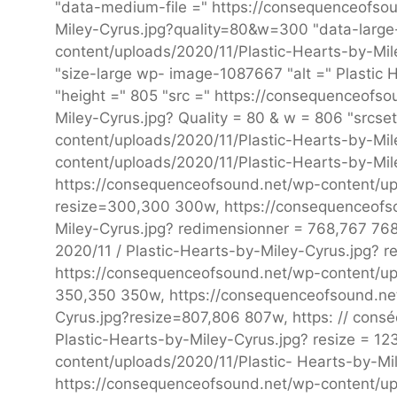
"data-medium-file =" https://consequenceofso
Miley-Cyrus.jpg?quality=80&w=300 "data-large-
content/uploads/2020/11/Plastic-Hearts-by-Mil
"size-large wp- image-1087667 "alt =" Plastic 
"height =" 805 "src =" https://consequenceofs
Miley-Cyrus.jpg? Quality = 80 & w = 806 "srcs
content/uploads/2020/11/Plastic-Hearts-by-Mi
content/uploads/2020/11/Plastic-Hearts-by-Mi
https://consequenceofsound.net/wp-content/up
resize=300,300 300w, https://consequenceofso
Miley-Cyrus.jpg? redimensionner = 768,767 76
2020/11 / Plastic-Hearts-by-Miley-Cyrus.jpg? r
https://consequenceofsound.net/wp-content/upl
350,350 350w, https://consequenceofsound.net
Cyrus.jpg?resize=807,806 807w, https: // consé
Plastic-Hearts-by-Miley-Cyrus.jpg? resize = 1
content/uploads/2020/11/Plastic- Hearts-by-Mi
https://consequenceofsound.net/wp-content/up