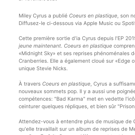
Miley Cyrus a publié
Coeurs en plastique
, son n
Diffusez-le ci-dessous via Apple Music ou Spoti
Cette première sortie d'ia Cyrus depuis l'EP 20
jeune maintenant
.
Coeurs en plastique
comprend 
«Midnight Sky» et ses reprises phénoménales d
Cranberries. Elle a également cloué sur «Edge o
unique Stevie Nicks.
À travers
Coeurs en plastique
, Cyrus a suffisam
nouveaux sommets pop
.
Il y a aussi une poigné
compétences: "Bad Karma" met en vedette l'icône 
ceinturer quelques répliques, et bien sûr "Pris
Attendez-vous à entendre plus de musique de Cyr
qu'elle travaillait sur un album de reprises de M