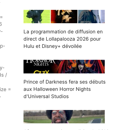
-
 =
6
y-
La programmation de diffusion en
direct de Lollapalooza 2026 pour
wp-
Hulu et Disney+ dévoilée
y-
s /
Prince of Darkness fera ses débuts
aux Halloween Horror Nights
ize =
d'Universal Studios
-