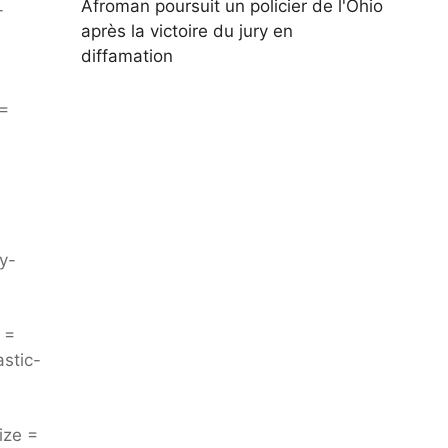
Afroman poursuit un policier de l'Ohio
-
après la victoire du jury en
diffamation
 =
y-
 =
stic-
ize =