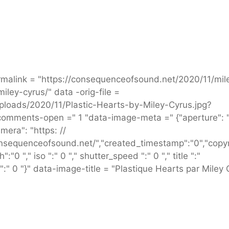
malink = "https://consequenceofsound.net/2020/11/mil
iley-cyrus/" data -orig-file =
ploads/2020/11/Plastic-Hearts-by-Miley-Cyrus.jpg?
-comments-open =" 1 "data-image-meta =" {"aperture": "
mera": "https: //
onsequenceofsound.net/","created_timestamp":"0","copyr
0 "," iso ":" 0 "," shutter_speed ":" 0 "," title ":"
":" 0 "}" data-image-title = "Plastique Hearts par Miley