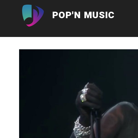
Aller
au
POP'N MUSIC
contenu