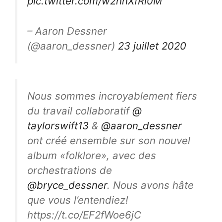
pic.twitter.com/w2hhXfRi0M
– Aaron Dessner
(@aaron_dessner)
23 juillet 2020
Nous sommes incroyablement fiers
du travail collaboratif
@
taylorswift13
&
@aaron_dessner
ont créé ensemble sur son nouvel
album «folklore», avec des
orchestrations de
@bryce_dessner
. Nous avons hâte
que vous l’entendiez!
https://t.co/EF2fWoe6jC