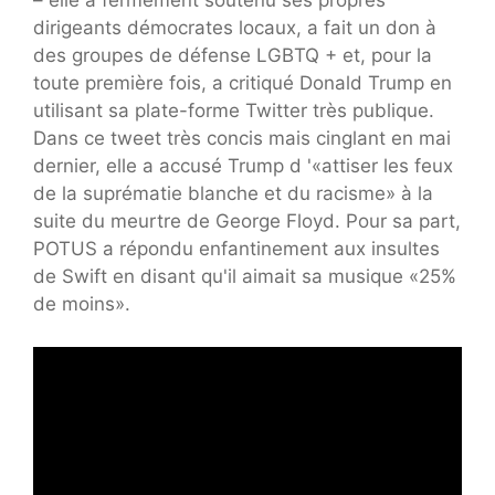
– elle a fermement soutenu ses propres
dirigeants démocrates locaux, a fait un don à
des groupes de défense LGBTQ + et, pour la
toute première fois, a critiqué Donald Trump en
utilisant sa plate-forme Twitter très publique.
Dans ce tweet très concis mais cinglant en mai
dernier, elle a accusé Trump d '«attiser les feux
de la suprématie blanche et du racisme» à la
suite du meurtre de George Floyd. Pour sa part,
POTUS a répondu enfantinement aux insultes
de Swift en disant qu'il aimait sa musique «25%
de moins».