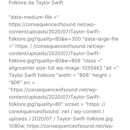
Folklore de Taylor Swift
"data-medium-file ="
https://consequenceofsound.net/wp-
content/uploads/2020/07/Taylor-Swift-
folklore.jpg?quality=80&w=300 "data-large-file
=" https: / /consequenceofsound.net/wp-
content/uploads/2020/07/Taylor-Swift-
folklore.jpg?quality=80&w=806 "class ="
aligncenter size-full wp-image-1055462 "alt ="
Taylor Swift folklore "width = "806" height =
"806" src =
"https://consequenceofsound.net/wp-
content/uploads/2020/07/Taylor-Swift-
folklore.jpg?quality=80" srcset = "https: //
conséquenceofsound .net / wp-content /
uploads / 2020/07 / Taylor-Swift-folklore.jpg
1080w, https://consequenceofsound.net/wp-