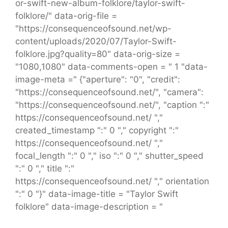
or-swift-new-album-folklore/taylor-swift-
folklore/" data-orig-file =
"https://consequenceofsound.net/wp-
content/uploads/2020/07/Taylor-Swift-
folklore.jpg?quality=80" data-orig-size =
"1080,1080" data-comments-open = " 1 "data-
image-meta =" {"aperture": "0", "credit":
"https://consequenceofsound.net/", "camera":
"https://consequenceofsound.net/", "caption ":"
https://consequenceofsound.net/ ","
created_timestamp ":" 0 "," copyright ":"
https://consequenceofsound.net/ ","
focal_length ":" 0 "," iso ":" 0 "," shutter_speed
":" 0 "," title ":"
https://consequenceofsound.net/ "," orientation
":" 0 "}" data-image-title = "Taylor Swift
folklore" data-image-description = "