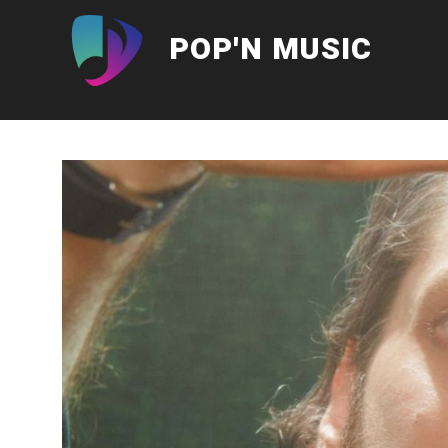
Aller
au
POP'N MUSIC
contenu