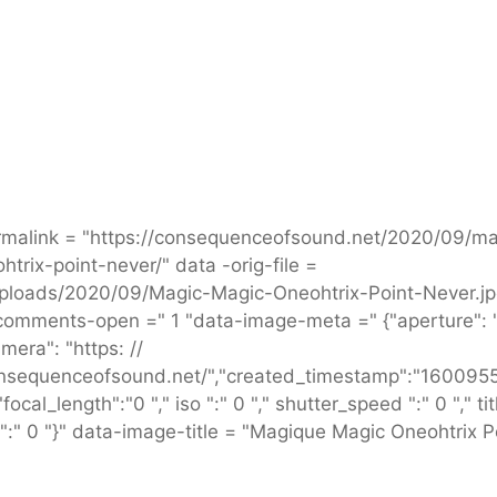
:
malink = "https://consequenceofsound.net/2020/09/ma
rix-point-never/" data -orig-file =
uploads/2020/09/Magic-Magic-Oneohtrix-Point-Never.j
-comments-open =" 1 "data-image-meta =" {"aperture": "
mera": "https: //
consequenceofsound.net/","created_timestamp":"160095
al_length":"0 "," iso ":" 0 "," shutter_speed ":" 0 "," titl
 ":" 0 "}" data-image-title = "Magique Magic Oneohtrix P