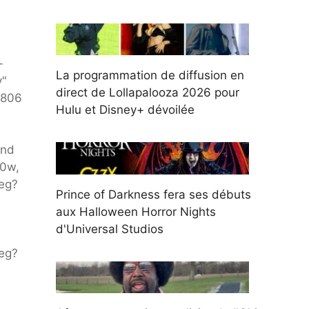
-
La programmation de diffusion en
y"
direct de Lollapalooza 2026 pour
 806
Hulu et Disney+ dévoilée
und
00w,
eg?
Prince of Darkness fera ses débuts
aux Halloween Horror Nights
d'Universal Studios
eg?