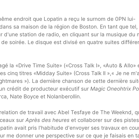
ême endroit que Lopatin a reçu le surnom de 0PN lui-
dans sa maison de la région de Boston. En tant que tel,
 d'une station de radio, en cliquant sur la musique du 
 de soirée. Le disque est divisé en quatre suites différe
gé la «Drive Time Suite» («Cross Talk I», «Auto & Allo» 
 cinq titres «Midday Suite» (Cross Talk II »,« Je ne m'
ghtmares »). La dernière chanson de cette dernière suit
n crédit de producteur exécutif sur
Magic Oneohtrix Po
Arca, Nate Boyce et Nolanberollin.
relation de travail avec Abel Tesfaye de The Weeknd, q
rceaux sur
Après des heures
et collaborer sur des pistes
patin avait pris l'habitude d'envoyer ses travaux en cou
r me donner une perspective sur ce que je faisais en t