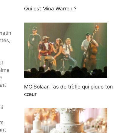
Qui est Mina Warren ?
matin
ntes,
et
aime
e
int
MC Solaar, l’as de trèfle qui pique ton
cœur
ui
rs
ant