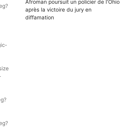
Afroman poursuit un policier de l'Ohio
eg?
après la victoire du jury en
diffamation
ic-
size
-
eg?
eg?