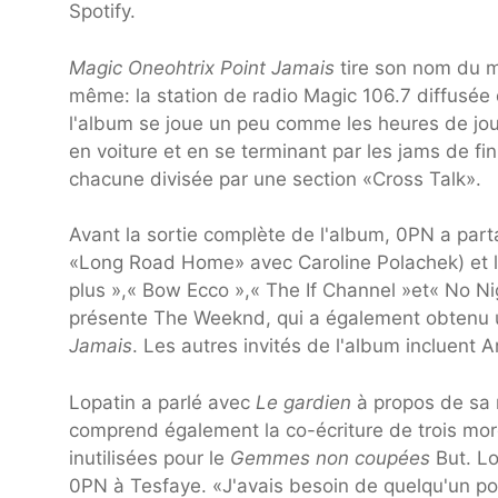
Spotify.
Magic Oneohtrix Point Jamais
tire son nom du m
même: la station de radio Magic 106.7 diffusée 
l'album se joue un peu comme les heures de jour
en voiture et en se terminant par les jams de fin
chacune divisée par une section «Cross Talk».
Avant la sortie complète de l'album, 0PN a parta
«Long Road Home» avec Caroline Polachek) et les
plus »,« Bow Ecco »,« The If Channel »et« No Ni
présente The Weeknd, qui a également obtenu u
Jamais
. Les autres invités de l'album incluent 
Lopatin a parlé avec
Le gardien
à propos de sa 
comprend également la co-écriture de trois mo
inutilisées pour le
Gemmes non coupées
But. Lo
0PN à Tesfaye. «J'avais besoin de quelqu'un pou