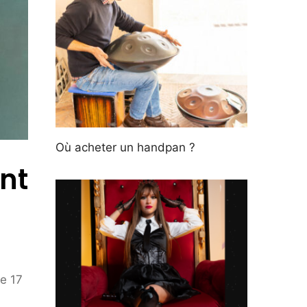
Où acheter un handpan ?
nt
de 17