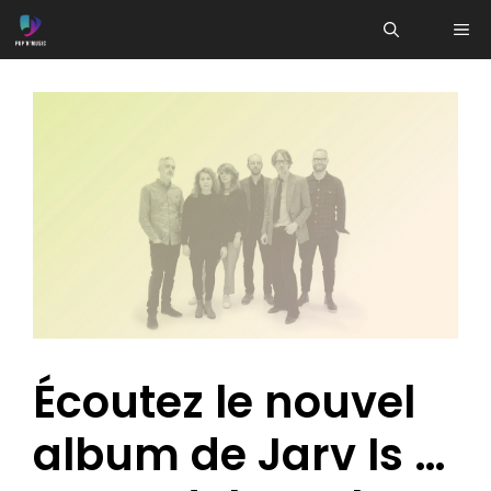
Aller
ME
au
contenu
Écoutez le nouvel
album de Jarv Is …