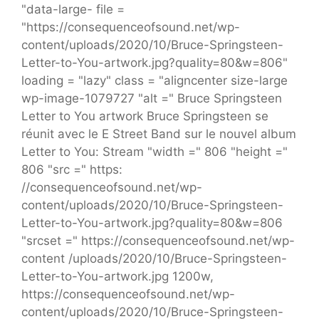
"data-large- file =
"https://consequenceofsound.net/wp-
content/uploads/2020/10/Bruce-Springsteen-
Letter-to-You-artwork.jpg?quality=80&w=806"
loading = "lazy" class = "aligncenter size-large
wp-image-1079727 "alt =" Bruce Springsteen
Letter to You artwork Bruce Springsteen se
réunit avec le E Street Band sur le nouvel album
Letter to You: Stream "width =" 806 "height ="
806 "src =" https:
//consequenceofsound.net/wp-
content/uploads/2020/10/Bruce-Springsteen-
Letter-to-You-artwork.jpg?quality=80&w=806
"srcset =" https://consequenceofsound.net/wp-
content /uploads/2020/10/Bruce-Springsteen-
Letter-to-You-artwork.jpg 1200w,
https://consequenceofsound.net/wp-
content/uploads/2020/10/Bruce-Springsteen-