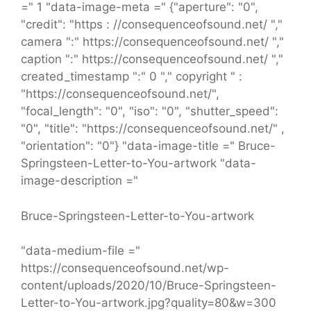
=" 1 "data-image-meta =" {"aperture": "0",
"credit": "https : //consequenceofsound.net/ ","
camera ":" https://consequenceofsound.net/ ","
caption ":" https://consequenceofsound.net/ ","
created_timestamp ":" 0 "," copyright " :
"https://consequenceofsound.net/",
"focal_length": "0", "iso": "0", "shutter_speed":
"0", "title": "https://consequenceofsound.net/" ,
"orientation": "0"} "data-image-title =" Bruce-
Springsteen-Letter-to-You-artwork "data-
image-description ="
Bruce-Springsteen-Letter-to-You-artwork
"data-medium-file ="
https://consequenceofsound.net/wp-
content/uploads/2020/10/Bruce-Springsteen-
Letter-to-You-artwork.jpg?quality=80&w=300