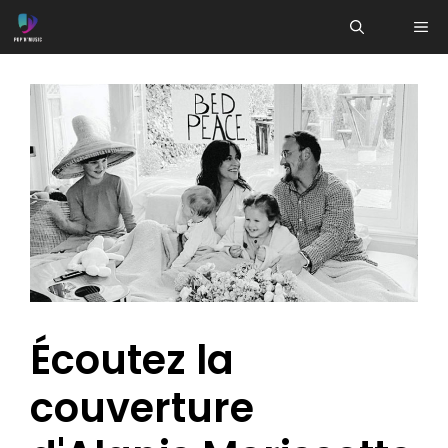
Aller
ME
au
contenu
Écoutez la
couverture