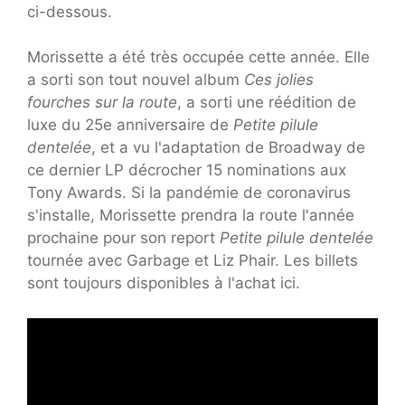
ci-dessous.
Morissette a été très occupée cette année. Elle
a sorti son tout nouvel album
Ces jolies
fourches sur la route
, a sorti une réédition de
luxe du 25e anniversaire de
Petite pilule
dentelée
, et a vu l'adaptation de Broadway de
ce dernier LP décrocher 15 nominations aux
Tony Awards. Si la pandémie de coronavirus
s'installe, Morissette prendra la route l'année
prochaine pour son report
Petite pilule dentelée
tournée avec Garbage et Liz Phair. Les billets
sont toujours disponibles à l'achat ici.