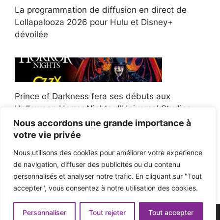
La programmation de diffusion en direct de
Lollapalooza 2026 pour Hulu et Disney+
dévoilée
Prince of Darkness fera ses débuts aux
Halloween Horror Nights d'Universal Studios
Nous accordons une grande importance à
votre vie privée
Nous utilisons des cookies pour améliorer votre expérience
de navigation, diffuser des publicités ou du contenu
Afroman poursuit un policier de l'Ohio après la
personnalisés et analyser notre trafic. En cliquant sur "Tout
victoire du jury en diffamation
accepter", vous consentez à notre utilisation des cookies.
Personnaliser
Tout rejeter
Tout accepter
© 2026 - Pop'n Music -
Mentions légales