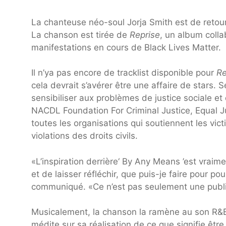
La chanteuse néo-soul Jorja Smith est de retou
La chanson est tirée de
Reprise
, un album colla
manifestations en cours de Black Lives Matter.
Il n’ya pas encore de tracklist disponible pour
Re
cela devrait s’avérer être une affaire de stars.
sensibiliser aux problèmes de justice sociale et
NACDL Foundation For Criminal Justice, Equal Jus
toutes les organisations qui soutiennent les vict
violations des droits civils.
«L’inspiration derrière‘ By Any Means ’est vraime
et de laisser réfléchir, que puis-je faire pour 
communiqué. «Ce n’est pas seulement une publica
Musicalement, la chanson la ramène au son R&B
médite sur sa réalisation de ce que signifie êtr