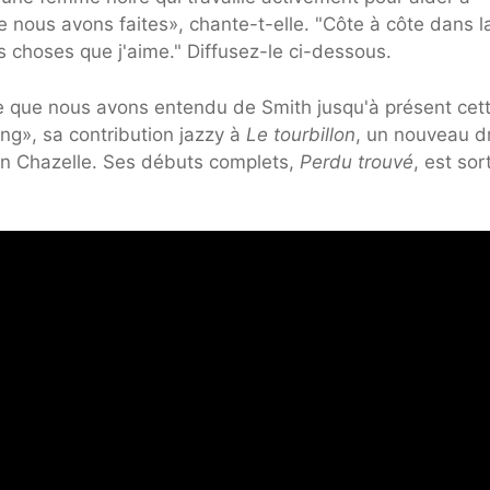
 nous avons faites», chante-t-elle. "Côte à côte dans l
es choses que j'aime." Diffusez-le ci-dessous.
 que nous avons entendu de Smith jusqu'à présent cet
ing», sa contribution jazzy à
Le tourbillon
, un nouveau 
n Chazelle. Ses débuts complets,
Perdu trouvé
, est sor