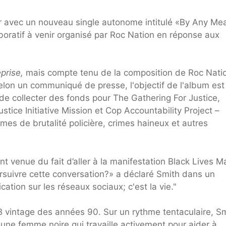
r avec un nouveau single autonome intitulé «By Any Me
boratif à venir organisé par Roc Nation en réponse aux
prise,
mais compte tenu de la composition de Roc Nati
 Selon un communiqué de presse, l'objectif de l'album est
 de collecter des fonds pour The Gathering For Justice,
tice Initiative Mission et Cop Accountability Project –
imes de brutalité policière, crimes haineux et autres
nt venue du fait d’aller à la manifestation Black Lives M
poursuivre cette conversation?» a déclaré Smith dans un
tion sur les réseaux sociaux; c'est la vie."
 vintage des années 90. Sur un rythme tentaculaire, S
e une femme noire qui travaille activement pour aider à