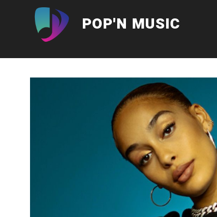
Aller
au
POP'N MUSIC
contenu