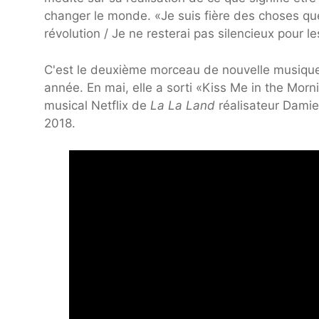
changer le monde. «Je suis fière des choses que
révolution / Je ne resterai pas silencieux pour l
C'est le deuxième morceau de nouvelle musique
année. En mai, elle a sorti «Kiss Me in the Morn
musical Netflix de
La La Land
réalisateur Damie
2018.