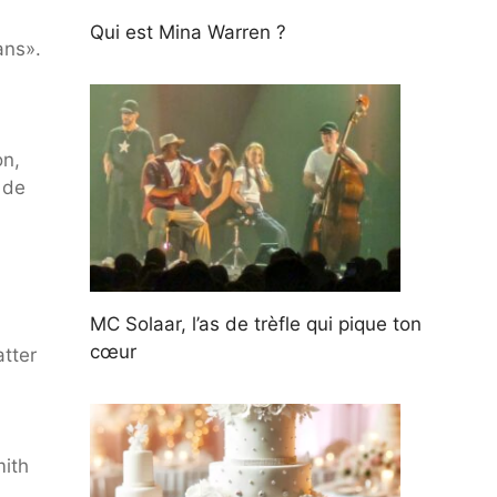
Qui est Mina Warren ?
ans».
on,
 de
MC Solaar, l’as de trèfle qui pique ton
cœur
atter
mith