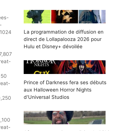
ees-
-
La programmation de diffusion en
,1024
direct de Lollapalooza 2026 pour
Hulu et Disney+ dévoilée
7,807
reat-
150
Prince of Darkness fera ses débuts
eat-
aux Halloween Horror Nights
d'Universal Studios
0,250
0,100
reat-