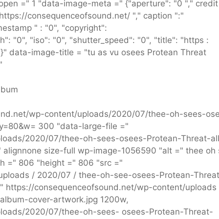
en =" 1 "data-image-meta =" {"aperture": "0 "," credit 
https://consequenceofsound.net/ "," caption ":"
estamp " : "0", "copyright":
 "0", "iso": "0", "shutter_speed": "0", "title": "https :
"}" data-image-title = "tu as vu osees Protean Threat
"
album
ound.net/wp-content/uploads/2020/07/thee-oh-sees-os
y=80&w= 300 "data-large-file ="
ploads/2020/07/thee-oh-sees-osees-Protean-Threat-a
 alignnone size-full wp-image-1056590 "alt =" thee oh
h =" 806 "height =" 806 "src ="
 uploads / 2020/07 / thee-oh-see-osees-Protean-Threa
 =" https://consequenceofsound.net/wp-content/uploads
album-cover-artwork.jpg 1200w,
ploads/2020/07/thee-oh-sees- osees-Protean-Threat-