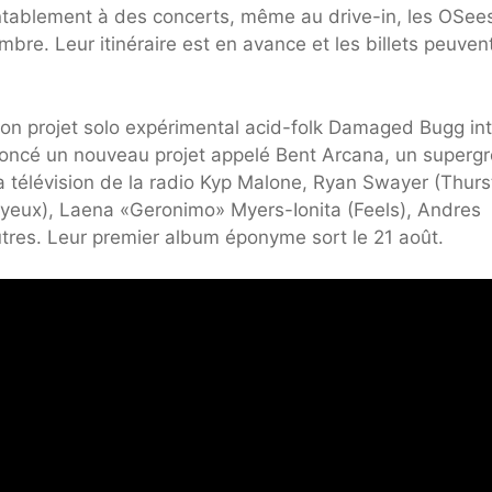
ntablement à des concerts, même au drive-in, les OSee
re. Leur itinéraire est en avance et les billets peuvent
son projet solo expérimental acid-folk Damaged Bugg inti
oncé un nouveau projet appelé Bent Arcana, un superg
a télévision de la radio Kyp Malone, Ryan Swayer (Thur
 yeux), Laena «Geronimo» Myers-Ionita (Feels), Andres
utres. Leur premier album éponyme sort le 21 août.