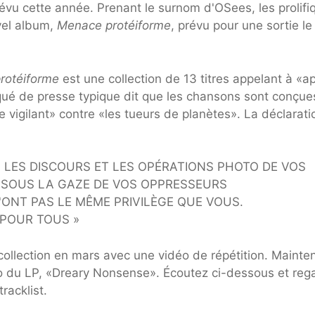
évu cette année. Prenant le surnom d'OSees, les prolifi
vel album,
Menace protéiforme
, prévu pour une sortie le
rotéiforme
est une collection de 13 titres appelant à «a
ué de presse typique dit que les chansons sont conçue
e vigilant» contre «les tueurs de planètes». La déclarati
S LES DISCOURS ET LES OPÉRATIONS PHOTO DE VOS
 SOUS LA GAZE DE VOS OPPRESSEURS
'ONT PAS LE MÊME PRIVILÈGE QUE VOUS.
E POUR TOUS »
collection en mars avec une vidéo de répétition. Mainte
dio du LP, «Dreary Nonsense». Écoutez ci-dessous et reg
tracklist.