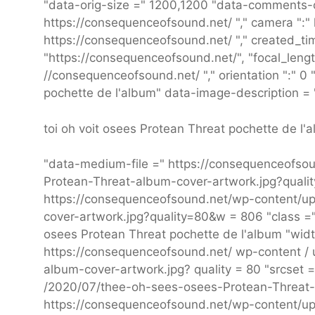
"data-orig-size =" 1200,1200 "data-comments-op
https://consequenceofsound.net/ "," camera ":" 
https://consequenceofsound.net/ "," created_tim
"https://consequenceofsound.net/", "focal_length":
//consequenceofsound.net/ "," orientation ":" 0 
pochette de l'album" data-image-description = 
toi oh voit osees Protean Threat pochette de l'
"data-medium-file =" https://consequenceofs
Protean-Threat-album-cover-artwork.jpg?qualit
https://consequenceofsound.net/wp-content/u
cover-artwork.jpg?quality=80&w = 806 "class ="
osees Protean Threat pochette de l'album "widt
https://consequenceofsound.net/ wp-content /
album-cover-artwork.jpg? quality = 80 "srcset
/2020/07/thee-oh-sees-osees-Protean-Threat-
https://consequenceofsound.net/wp-content/u