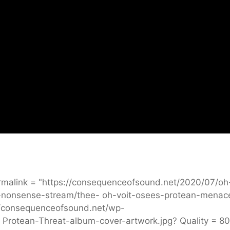
malink = "https://consequenceofsound.net/2020/07/oh
-nonsense-stream/thee- oh-voit-osees-protean-menac
://consequenceofsound.net/wp-
Protean-Threat-album-cover-artwork.jpg? Quality = 80