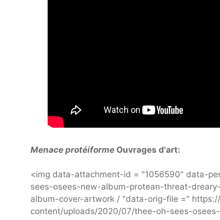
Menace protéiforme
Ouvrages d'art:
<img data-attachment-id = "1056590" data-per
sees-osees-new-album-protean-threat-dreary
album-cover-artwork / "data-orig-file =" https
content/uploads/2020/07/thee-oh-sees-osees- 