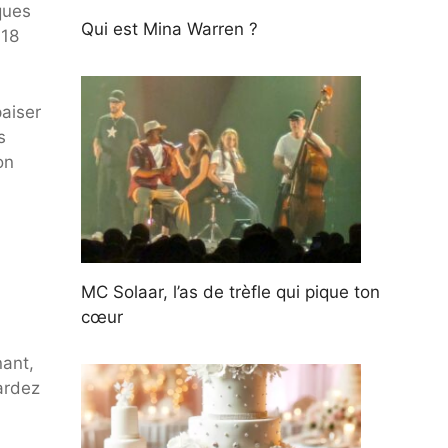
ques
Qui est Mina Warren ?
 18
paiser
s
on
MC Solaar, l’as de trèfle qui pique ton
cœur
nant,
ardez