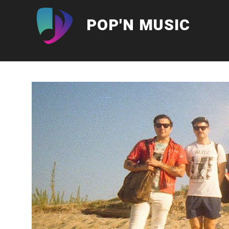
Aller
au
POP'N MUSIC
contenu