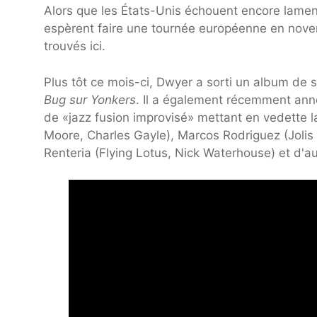
Alors que les États-Unis échouent encore lame
espèrent faire une tournée européenne en novemb
trouvés ici.
Plus tôt ce mois-ci, Dwyer a sorti un album de 
Bug sur Yonkers
. Il a également récemment ann
de «jazz fusion improvisé» mettant en vedette l
Moore, Charles Gayle), Marcos Rodriguez (Jolis
Renteria (Flying Lotus, Nick Waterhouse) et d'a