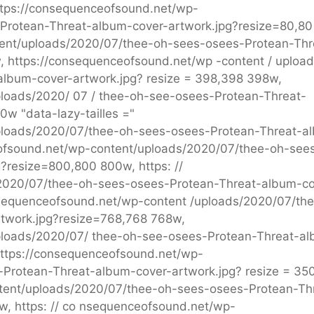
ttps://consequenceofsound.net/wp-
Protean-Threat-album-cover-artwork.jpg?resize=80,80
tent/uploads/2020/07/thee-oh-sees-osees-Protean-Thr
 https://consequenceofsound.net/wp -content / upload
lbum-cover-artwork.jpg? resize = 398,398 398w,
loads/2020/ 07 / thee-oh-see-osees-Protean-Threat-
w "data-lazy-tailles ="
ploads/2020/07/thee-oh-sees-osees-Protean-Threat-a
eofsound.net/wp-content/uploads/2020/07/thee-oh-see
?resize=800,800 800w, https: //
2020/07/thee-oh-sees-osees-Protean-Threat-album-co
nsequenceofsound.net/wp-content /uploads/2020/07/th
twork.jpg?resize=768,768 768w,
ploads/2020/07/ thee-oh-see-osees-Protean-Threat-a
https://consequenceofsound.net/wp-
Protean-Threat-album-cover-artwork.jpg? resize = 35
tent/uploads/2020/07/thee-oh-sees-osees-Protean-Th
w, https: // co nsequenceofsound.net/wp-