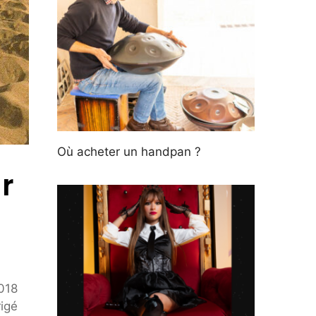
Où acheter un handpan ?
r
018
rigé