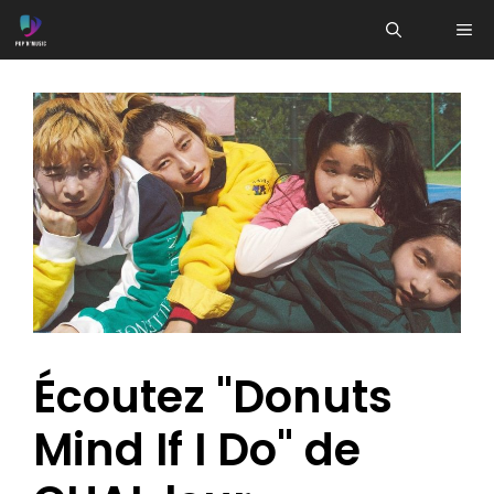
Aller
ME
au
contenu
Écoutez "Donuts
Mind If I Do" de