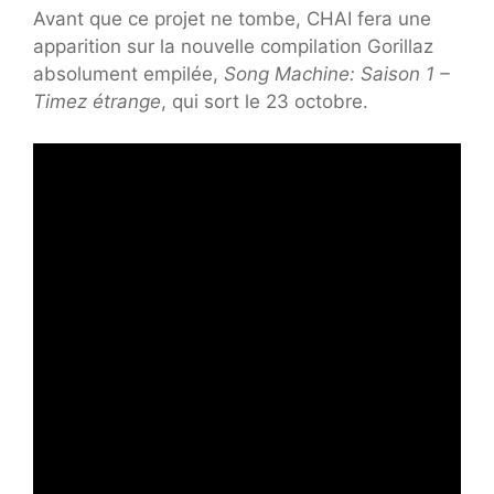
Avant que ce projet ne tombe, CHAI fera une
apparition sur la nouvelle compilation Gorillaz
absolument empilée,
Song Machine: Saison 1 –
Timez étrange
, qui sort le 23 octobre.