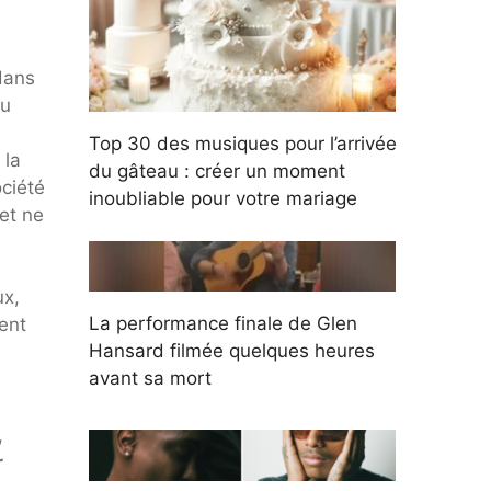
 dans
du
Top 30 des musiques pour l’arrivée
 la
du gâteau : créer un moment
ociété
inoubliable pour votre mariage
et ne
ux,
La performance finale de Glen
ent
Hansard filmée quelques heures
avant sa mort
,
r