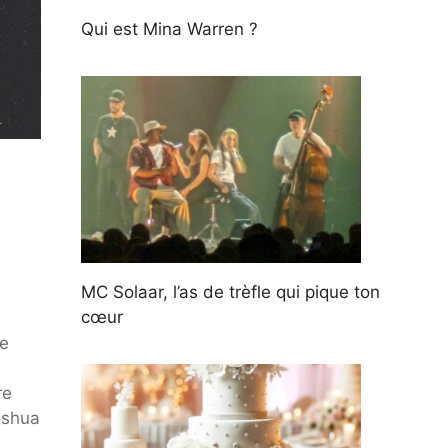
Qui est Mina Warren ?
MC Solaar, l’as de trèfle qui pique ton
cœur
ue
re
oshua