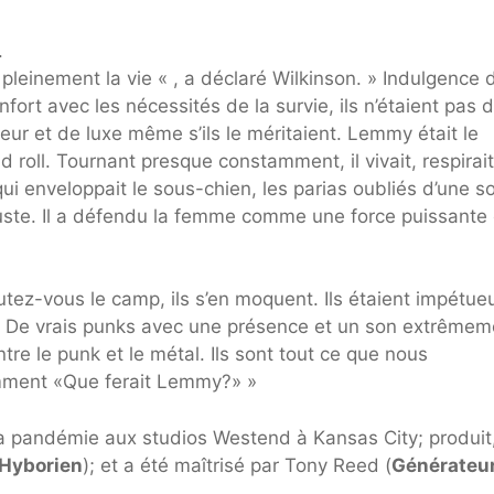
.
e pleinement la vie « , a déclaré Wilkinson. » Indulgence
onfort avec les nécessités de la survie, ils n’étaient pas 
ur et de luxe même s’ils le méritaient. Lemmy était le
roll. Tournant presque constamment, il vivait, respirait
i enveloppait le sous-chien, les parias oubliés d’une s
 juste. Il a défendu la femme comme une force puissante 
utez-vous le camp, ils s’en moquent. Ils étaient impétue
te. De vrais punks avec une présence et un son extrêmem
tre le punk et le métal. Ils sont tout ce que nous
ment «Que ferait Lemmy?» »
a pandémie aux studios Westend à Kansas City; produit
Hyborien
); et a été maîtrisé par Tony Reed (
Générateu