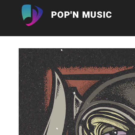
Aller
au
POP'N MUSIC
contenu