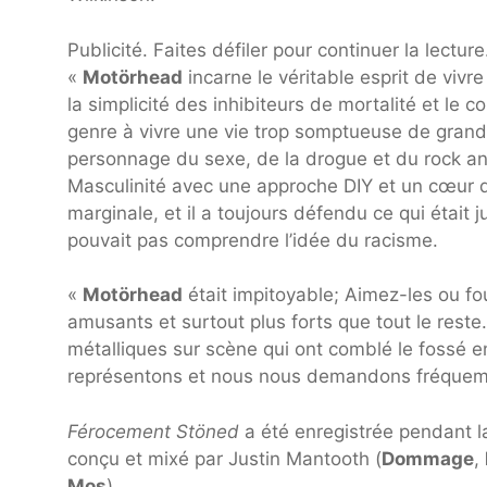
Publicité. Faites défiler pour continuer la lecture
«
Motörhead
incarne le véritable esprit de vivr
la simplicité des inhibiteurs de mortalité et le c
genre à vivre une vie trop somptueuse de grande
personnage du sexe, de la drogue et du rock and 
Masculinité avec une approche DIY et un cœur qu
marginale, et il a toujours défendu ce qui était
pouvait pas comprendre l’idée du racisme.
«
Motörhead
était impitoyable; Aimez-les ou fo
amusants et surtout plus forts que tout le res
métalliques sur scène qui ont comblé le fossé en
représentons et nous nous demandons fréquem
Férocement Stöned
a été enregistrée pendant l
conçu et mixé par Justin Mantooth (
Dommage
,
Mos
).