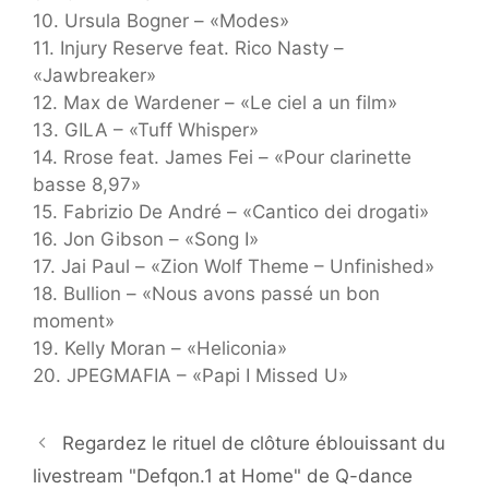
10. Ursula Bogner – «Modes»
11. Injury Reserve feat. Rico Nasty –
«Jawbreaker»
12. Max de Wardener – «Le ciel a un film»
13. GILA – «Tuff Whisper»
14. Rrose feat. James Fei – «Pour clarinette
basse 8,97»
15. Fabrizio De André – «Cantico dei drogati»
16. Jon Gibson – «Song I»
17. Jai Paul – «Zion Wolf Theme – Unfinished»
18. Bullion – «Nous avons passé un bon
moment»
19. Kelly Moran – «Heliconia»
20. JPEGMAFIA – «Papi I Missed U»
Regardez le rituel de clôture éblouissant du
livestream "Defqon.1 at Home" de Q-dance