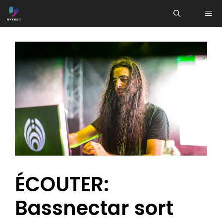
Aller
ME
au
contenu
ÉCOUTER:
Bassnectar sort