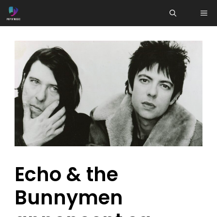
Aller
ME
au
contenu
Echo & the
Bunnymen