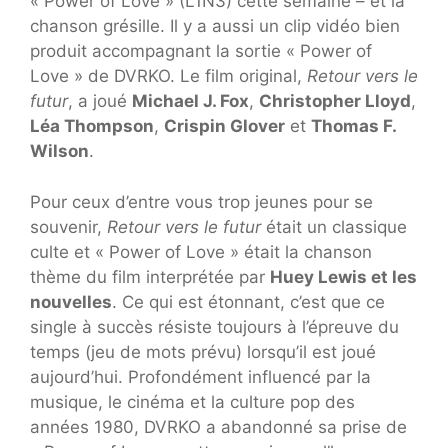
« Power of Love » (L1N3) cette semaine – et la
chanson grésille. Il y a aussi un clip vidéo bien
produit accompagnant la sortie « Power of
Love » de DVRKO. Le film original,
Retour vers le
futur
, a joué
Michael J. Fox
,
Christopher Lloyd
,
Léa Thompson
,
Crispin Glover
et
Thomas F.
Wilson
.
Pour ceux d’entre vous trop jeunes pour se
souvenir,
Retour vers le futur
était un classique
culte et « Power of Love » était la chanson
thème du film interprétée par
Huey Lewis et les
nouvelles
. Ce qui est étonnant, c’est que ce
single à succès résiste toujours à l’épreuve du
temps (jeu de mots prévu) lorsqu’il est joué
aujourd’hui. Profondément influencé par la
musique, le cinéma et la culture pop des
années 1980, DVRKO a abandonné sa prise de