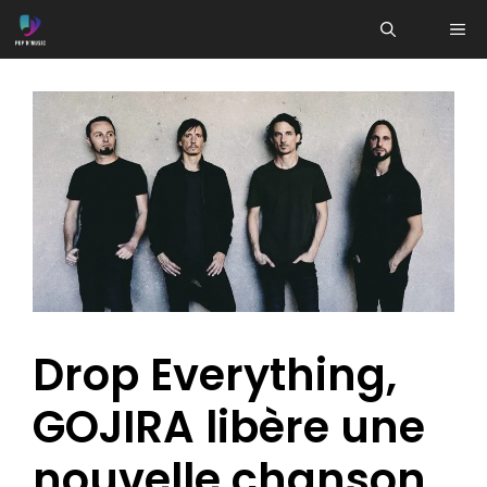
Aller
ME
au
contenu
Drop Everything,
GOJIRA libère une
nouvelle chanson