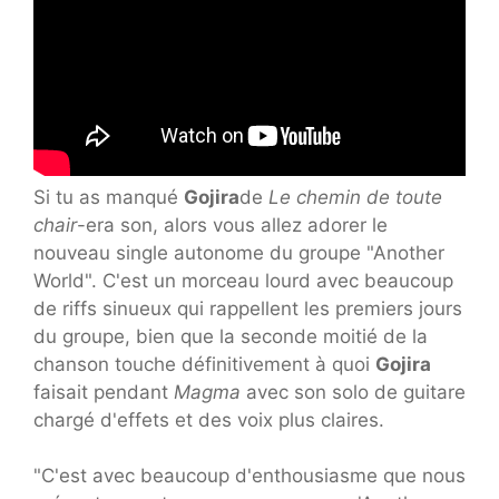
Si tu as manqué
Gojira
de
Le chemin de toute
chair
-era son, alors vous allez adorer le
nouveau single autonome du groupe "Another
World". C'est un morceau lourd avec beaucoup
de riffs sinueux qui rappellent les premiers jours
du groupe, bien que la seconde moitié de la
chanson touche définitivement à quoi
Gojira
faisait pendant
Magma
avec son solo de guitare
chargé d'effets et des voix plus claires.
"C'est avec beaucoup d'enthousiasme que nous