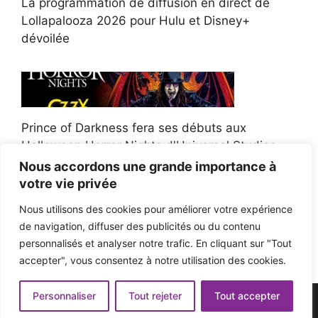
La programmation de diffusion en direct de
Lollapalooza 2026 pour Hulu et Disney+
dévoilée
Prince of Darkness fera ses débuts aux
Halloween Horror Nights d'Universal Studios
Nous accordons une grande importance à
votre vie privée
Nous utilisons des cookies pour améliorer votre expérience
de navigation, diffuser des publicités ou du contenu
Afroman poursuit un policier de l'Ohio après la
personnalisés et analyser notre trafic. En cliquant sur "Tout
victoire du jury en diffamation
accepter", vous consentez à notre utilisation des cookies.
Personnaliser
Tout rejeter
Tout accepter
© 2026 - Pop'n Music -
Mentions légales