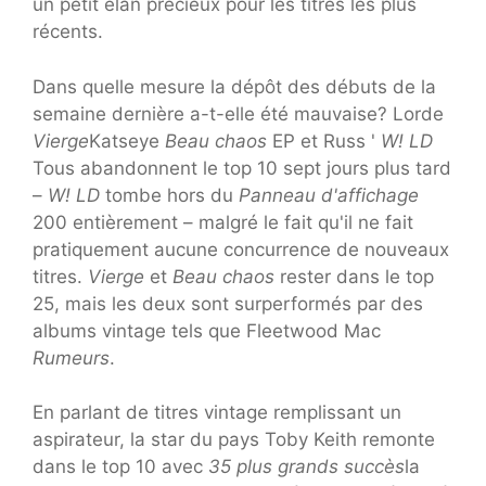
un petit élan précieux pour les titres les plus
récents.
Dans quelle mesure la dépôt des débuts de la
semaine dernière a-t-elle été mauvaise? Lorde
Vierge
Katseye
Beau chaos
EP et Russ '
W! LD
Tous abandonnent le top 10 sept jours plus tard
–
W! LD
tombe hors du
Panneau d'affichage
200 entièrement – malgré le fait qu'il ne fait
pratiquement aucune concurrence de nouveaux
titres.
Vierge
et
Beau chaos
rester dans le top
25, mais les deux sont surperformés par des
albums vintage tels que Fleetwood Mac
Rumeurs
.
En parlant de titres vintage remplissant un
aspirateur, la star du pays Toby Keith remonte
dans le top 10 avec
35 plus grands succès
la