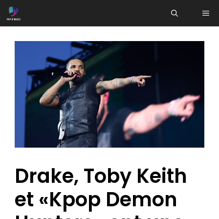
Aller
ME
au
contenu
Drake, Toby Keith
et «Kpop Demon