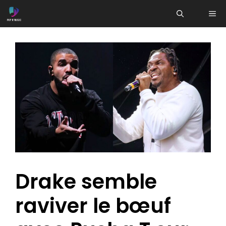
Aller
ME
au
contenu
Drake semble
raviver le bœuf