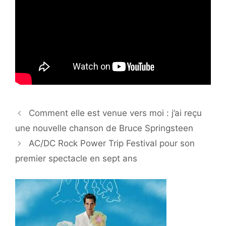
Comment elle est venue vers moi : j’ai reçu
une nouvelle chanson de Bruce Springsteen
AC/DC Rock Power Trip Festival pour son
premier spectacle en sept ans