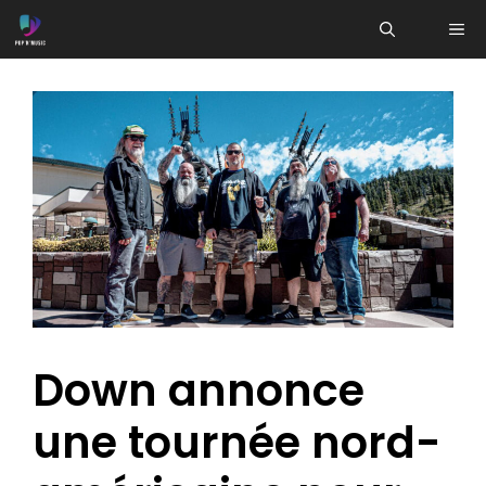
Aller
ME
au
contenu
Down annonce
une tournée nord-