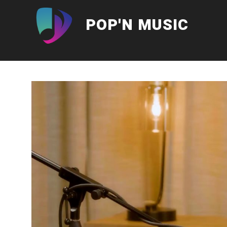
Aller
au
POP'N MUSIC
contenu