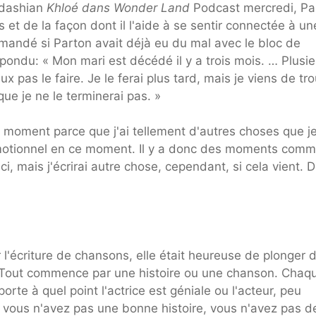
ardashian
Khloé dans Wonder Land
Podcast mercredi, Pa
s et de la façon dont il l'aide à se sentir connectée à un
andé si Parton avait déjà eu du mal avec le bloc de
pondu: « Mon mari est décédé il y a trois mois. … Plusie
 pas le faire. Je le ferai plus tard, mais je viens de tr
ue je ne le terminerai pas. »
 le moment parce que j'ai tellement d'autres choses que j
émotionnel en ce moment. Il y a donc des moments comm
mais j'écrirai autre chose, cependant, si cela vient. 
 l'écriture de chansons, elle était heureuse de plonger 
 « Tout commence par une histoire ou une chanson. Chaq
orte à quel point l'actrice est géniale ou l'acteur, peu
 si vous n'avez pas une bonne histoire, vous n'avez pas d