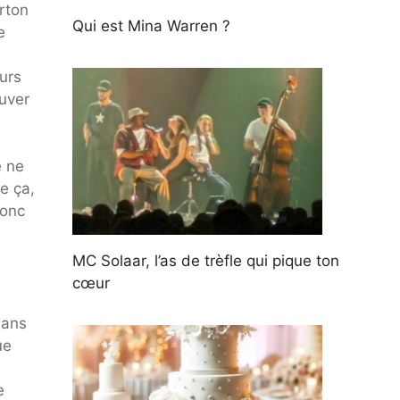
rton
Qui est Mina Warren ?
e
urs
ouver
e ne
e ça,
Donc
MC Solaar, l’as de trèfle qui pique ton
cœur
dans
ue
e