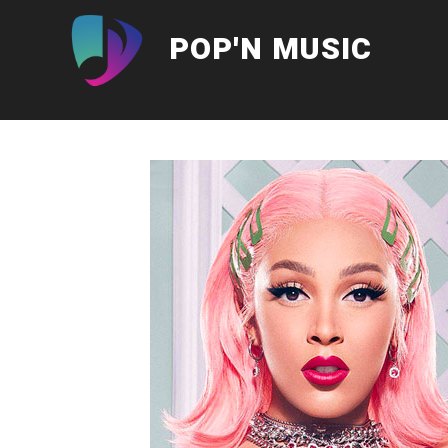
Aller
au
POP'N MUSIC
contenu