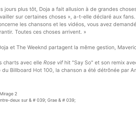
s jours plus tôt, Doja a fait allusion à de grandes chose
vailler sur certaines choses », a-t-elle déclaré aux fans.
concerne les chansons et les vidéos, vous avez demand
rantir. Toutes ces choses arrivent. »
r Doja et The Weeknd partagent la même gestion, Maveric
s charts avec elle
Rose vif
hit "Say So" et son remix ave
ce du Billboard Hot 100, la chanson a été détrônée par A
 Mirage 2
'entre-deux sur & # 039; Grae & # 039;