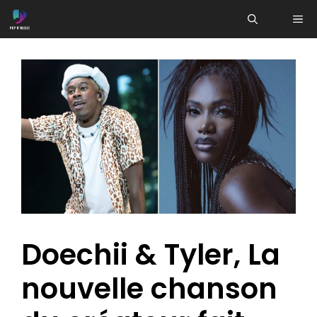
Aller
ME
au
contenu
Doechii & Tyler, La
nouvelle chanson