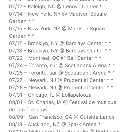
07/12 – Raleigh, NC @ Lenovo Center * ^
07/14 – New York, NY @ Madison Square
Garden * ^
07/15 – New York, NY @ Madison Square
Garden * ^
07/17 – Brooklyn, NY @ Barclays Center * ^
07/18 – Brooklyn, NY @ Barclays Center * ^
07/22 – Montréal, QC @ Bell Center * ^
07/24 – Toronto, sur @ Scotiabank Arena * ^
07/25 – Toronto, sur @ Scotiabank Arena * ^
07/27 – Newark, NJ @ Prudential Center * ^
07/28 – Newark, NJ @ Prudential Center * ^
07/31 – Chicago, IL @ Lollapalooza
08/01 – St. Charles, IA @ Festival de musique
de l'arrière-pays
08/09 – San Francisco, CA @ Outside Lands
08/18 – Auckland, NZ @ Spark Arena * ^
08/20 – Melbourne, Vic, Australie @ Rod Laver