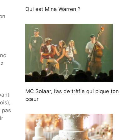
Qui est Mina Warren ?
lon
onc
ez
MC Solaar, l’as de trèfle qui pique ton
vant
cœur
ois),
t pas
ir