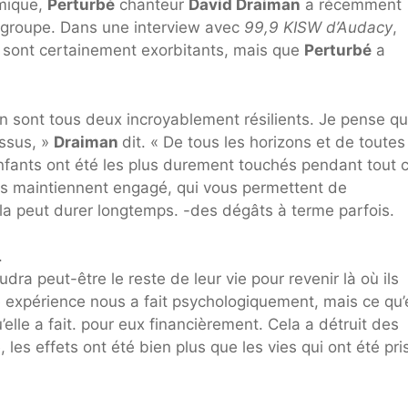
émique,
Perturbé
chanteur
David Draiman
a récemment
e groupe. Dans une interview avec
99,9 KISW d’Audacy
,
 sont certainement exorbitants, mais que
Perturbé
a
in sont tous deux incroyablement résilients. Je pense q
essus, »
Draiman
dit. « De tous les horizons et de toutes
nfants ont été les plus durement touchés pendant tout c
us maintiennent engagé, qui vous permettent de
la peut durer longtemps. -des dégâts à terme parfois.
.
dra peut-être le reste de leur vie pour revenir là où ils
 expérience nous a fait psychologiquement, mais ce qu’e
elle a fait. pour eux financièrement. Cela a détruit des
les effets ont été bien plus que les vies qui ont été pri