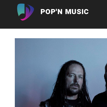
Aller
au
POP'N MUSIC
contenu