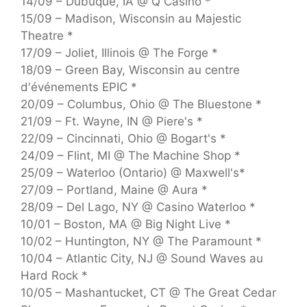
14/09 – Dubuque, IA @ Q Casino *
15/09 – Madison, Wisconsin au Majestic
Theatre *
17/09 – Joliet, Illinois @ The Forge *
18/09 – Green Bay, Wisconsin au centre
d'événements EPIC *
20/09 – Columbus, Ohio @ The Bluestone *
21/09 – Ft. Wayne, IN @ Piere's *
22/09 – Cincinnati, Ohio @ Bogart's *
24/09 – Flint, MI @ The Machine Shop *
25/09 – Waterloo (Ontario) @ Maxwell's*
27/09 – Portland, Maine @ Aura *
28/09 – Del Lago, NY @ Casino Waterloo *
10/01 – Boston, MA @ Big Night Live *
10/02 – Huntington, NY @ The Paramount *
10/04 – Atlantic City, NJ @ Sound Waves au
Hard Rock *
10/05 – Mashantucket, CT @ The Great Cedar