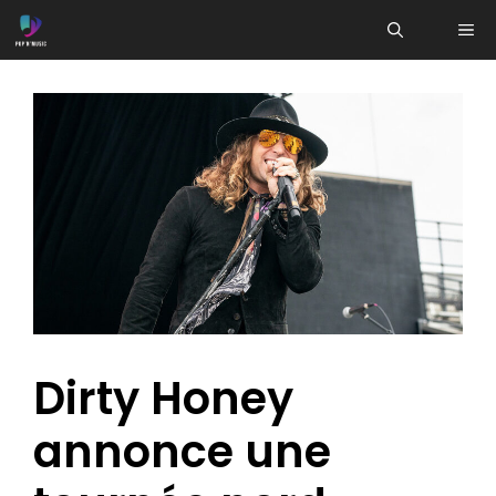
Aller
ME
au
contenu
Dirty Honey
annonce une